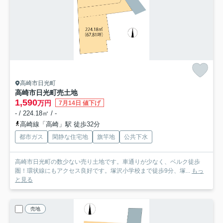
高崎市日光町
高崎市日光町売土地
1,590
万円
7月14日 値下げ
- / 224.18㎡ / -
高崎線「高崎」駅 徒歩32分
都市ガス
閑静な住宅地
旗竿地
公共下水
高崎市日光町の数少ない売り土地です。車通りが少なく、ベルク徒歩
圏！環状線にもアクセス良好です。塚沢小学校まで徒歩9分、塚...
もっ
と見る
売地