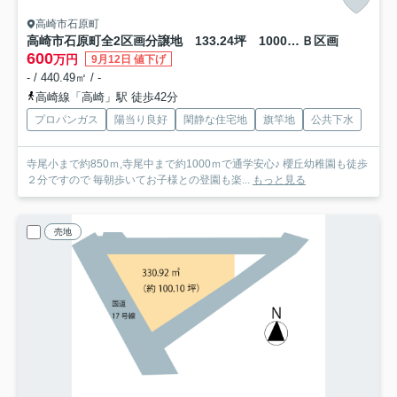
高崎市石原町
高崎市石原町全2区画分譲地 133.24坪 1000万円
Ｂ区画
600
万円
9月12日 値下げ
- / 440.49㎡ / -
高崎線「高崎」駅 徒歩42分
プロパンガス
陽当り良好
閑静な住宅地
旗竿地
公共下水
寺尾小まで約850ｍ,寺尾中まで約1000ｍで通学安心♪ 櫻丘幼稚園も徒歩
２分ですので 毎朝歩いてお子様との登園も楽...
もっと見る
売地