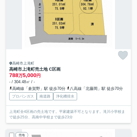
高崎市上滝町
高崎市上滝町売土地 C区画
788
5,000
万
円
- / 304.48㎡ / -
高崎線「倉賀野」駅 徒歩70分
八高線「北藤岡」駅 徒歩70分
プロパンガス
南道路
浄化槽排水
上滝町全4区画の売土地です。平家建築不可となります。滝川小学校ま
で徒歩25分、高南中学校まで徒歩23分
売地