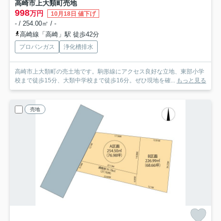
高崎市上大類町売地
998
万円
10月18日 値下げ
- / 254.00㎡ / -
高崎線「高崎」駅 徒歩42分
プロパンガス
浄化槽排水
高崎市上大類町の売土地です。駒形線にアクセス良好な立地、東部小学
校まで徒歩15分、大類中学校まで徒歩16分。ぜひ現地を確...
もっと見る
売地