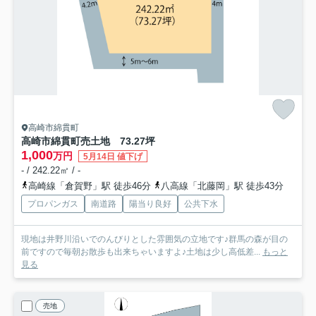
高崎市綿貫町
高崎市綿貫町売土地 73.27坪
1,000
万円
5月14日 値下げ
- / 242.22㎡ / -
高崎線「倉賀野」駅 徒歩46分
八高線「北藤岡」駅 徒歩43分
プロパンガス
南道路
陽当り良好
公共下水
現地は井野川沿いでのんびりとした雰囲気の立地です♪群馬の森が目の
前ですので毎朝お散歩も出来ちゃいますよ♪土地は少し高低差...
もっと
見る
売地