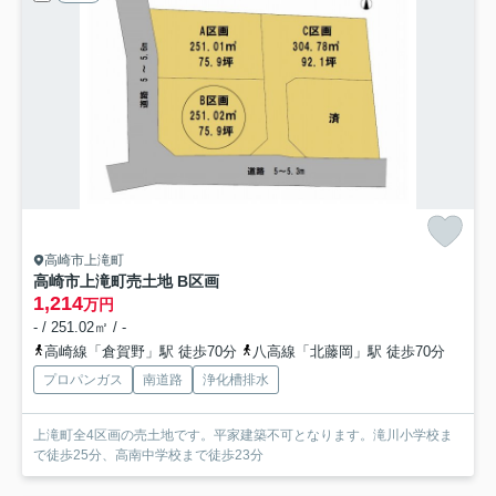
高崎市上滝町
高崎市上滝町売土地 B区画
1,214
万円
- / 251.02㎡ / -
高崎線「倉賀野」駅 徒歩70分
八高線「北藤岡」駅 徒歩70分
プロパンガス
南道路
浄化槽排水
上滝町全4区画の売土地です。平家建築不可となります。滝川小学校ま
で徒歩25分、高南中学校まで徒歩23分