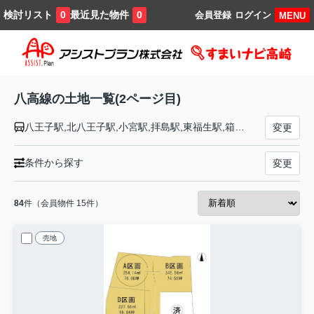
検討リスト
最近見た物件
0
0
会員登録
ログイン
MENU
八高線の土地一覧(2ページ目)
八王子駅,北八王子駅,小宮駅,拝島駅,東福生駅,箱根ケ崎駅,金子駅,東飯能駅,高麗川駅,毛呂駅,越生駅,明覚駅,小川町駅,竹沢駅,折原駅,寄居駅,用土駅,松久駅,児玉駅,丹荘駅,群馬藤岡駅,北藤岡駅,倉賀野駅,高崎駅
変更
条件から探す
変更
84
件（会員物件 15件）
売地