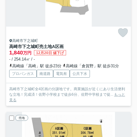
高崎市下之城町
高崎市下之城町売土地
A区画
1,840
万円
12月20日 値下げ
- / 254.14㎡ / -
高崎線「高崎」駅 徒歩23分
高崎線「倉賀野」駅 徒歩31分
プロパンガス
南道路
電気有
公共下水
高崎市下之城町全4区画の分譲地です。商業施設が近くにあり生活便利
な立地！完成済！佐野小学校まで徒歩6分、佐野中学校まで徒...
もっと
見る
売地