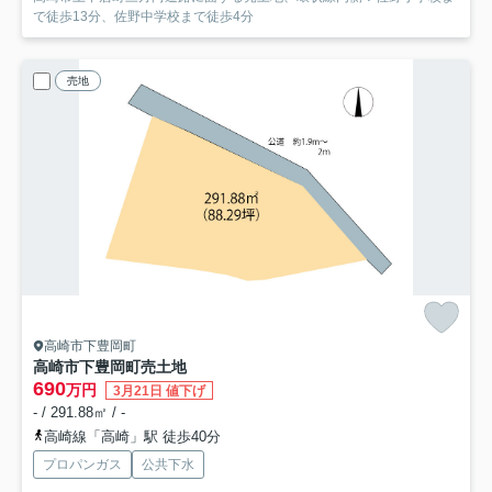
で徒歩13分、佐野中学校まで徒歩4分
売地
高崎市下豊岡町
高崎市下豊岡町売土地
690
万円
3月21日 値下げ
- / 291.88㎡ / -
高崎線「高崎」駅 徒歩40分
プロパンガス
公共下水