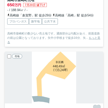
650
万円
7月20日 値下げ
- / 188.94㎡ / -
高崎線「倉賀野」駅 徒歩29分
高崎線「高崎」駅 徒歩54分
プロパンガス
旗竿地
公共下水
高崎市柴崎町の数少ない売土地です。通路部分は勾配があり、前面道路
の前は公園となっております。矢中小学校まで徒歩16分、矢...
もっと見
る
売地