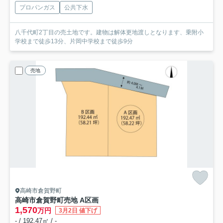
プロパンガス
公共下水
八千代町2丁目の売土地です。建物は解体更地渡しとなります、乗附小
学校まで徒歩13分、片岡中学校まで徒歩9分
売地
高崎市倉賀野町
高崎市倉賀野町売地 A区画
1,570
万円
3月2日 値下げ
- / 192.47㎡ / -