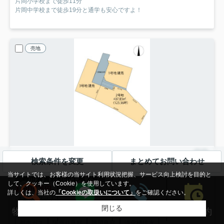
片岡小学校まで徒歩11分
片岡中学校まで徒歩19分と通学も安心ですよ！
売地
検索条件を変更
まとめてお問い合わせ
高崎市倉賀野町
当サイトでは、お客様の当サイト利用状況把握、サービス向上検討を目的と
高崎市倉賀野町売土地 2号地
して、クッキー（Cookie）を使用しています。
1,900
万円
詳しくは、当社の
「Cookieの取扱いについて」
をご確認ください。
- / 407.83㎡ / -
閉じる
高崎線「倉賀野」駅 徒歩17分
八高線「北藤岡」駅 徒歩39分
来店予約
物件検索
LINEする
電話する
都市ガス
陽当り良好
眺望良好
浄化槽排水