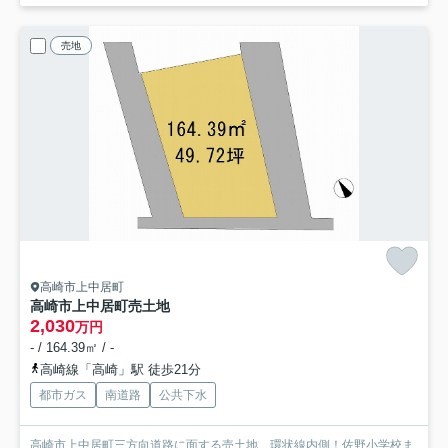
売地
高崎市上中居町
高崎市上中居町売土地
2,030
万円
- / 164.39㎡ / -
高崎線「高崎」駅 徒歩21分
都市ガス
南道路
公共下水
高崎市上中居町三方向道路に面する売土地、環状線内側！佐野小学校ま