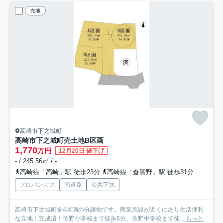
売地
高崎市下之城町
高崎市下之城町売土地
B区画
1,770
万円
12月20日 値下げ
- / 245.56㎡ / -
高崎線「高崎」駅 徒歩23分
高崎線「倉賀野」駅 徒歩31分
プロパンガス
南道路
公共下水
高崎市下之城町全4区画の分譲地です。商業施設が近くにあり生活便利
な立地！完成済！佐野小学校まで徒歩6分、佐野中学校まで徒...
もっと