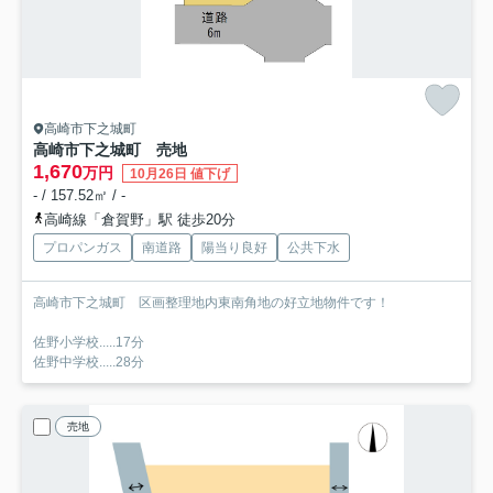
高崎市下之城町
高崎市下之城町 売地
1,670
万円
10月26日 値下げ
- / 157.52㎡ / -
高崎線「倉賀野」駅 徒歩20分
プロパンガス
南道路
陽当り良好
公共下水
高崎市下之城町 区画整理地内東南角地の好立地物件です！
佐野小学校.....17分
佐野中学校.....28分
売地