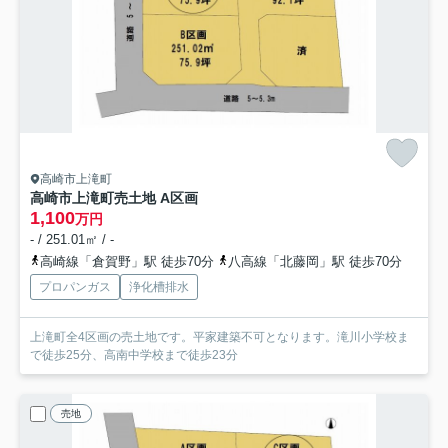
高崎市上滝町
高崎市上滝町売土地 A区画
1,100
万円
- / 251.01㎡ / -
高崎線「倉賀野」駅 徒歩70分
八高線「北藤岡」駅 徒歩70分
プロパンガス
浄化槽排水
上滝町全4区画の売土地です。平家建築不可となります。滝川小学校ま
で徒歩25分、高南中学校まで徒歩23分
売地