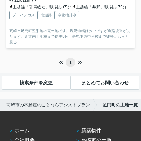
- / 229.12㎡ / -
上越線「群馬総社」駅 徒歩65分
上越線「井野」駅 徒歩75分
両毛
プロパンガス
南道路
浄化槽排水
高崎市足門町整形地の売土地です。現況道幅は狭いですが道路後退があ
ります。金古南小学校まで徒歩9分、群馬中央中学校まで徒歩...
もっと
見る
1
検索条件を変更
まとめてお問い合わせ
高崎市の不動産のことならアシストプラン
足門町の土地一覧
ホーム
新築物件
会社概要
高崎市の土地