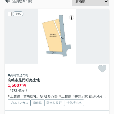
3
件（会員物件 1件）
売地
高崎市足門町
高崎市足門町売土地
1,500
万円
- / 783.43㎡ / -
上越線「群馬総社」駅 徒歩72分
上越線「井野」駅 徒歩84分
両毛
プロパンガス
南道路
陽当り良好
浄化槽排水