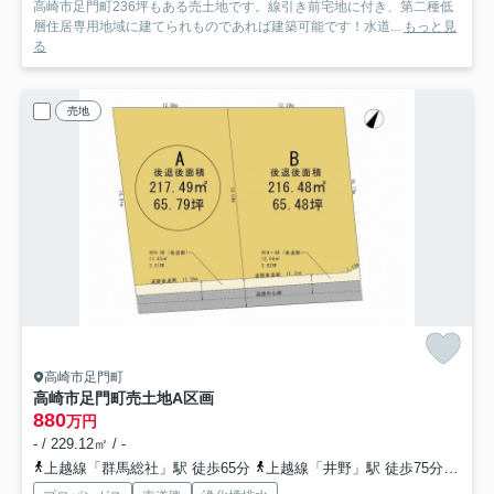
高崎市足門町236坪もある売土地です。線引き前宅地に付き、第二種低
層住居専用地域に建てられものであれば建築可能です！水道...
もっと見
る
売地
高崎市足門町
高崎市足門町売土地
A区画
880
万円
- / 229.12㎡ / -
上越線「群馬総社」駅 徒歩65分
上越線「井野」駅 徒歩75分
両毛