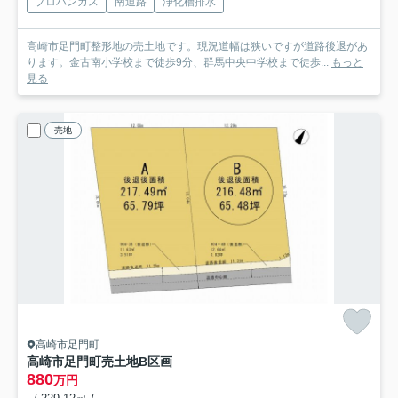
プロパンガス
南道路
浄化槽排水
高崎市足門町整形地の売土地です。現況道幅は狭いですが道路後退があ
ります。金古南小学校まで徒歩9分、群馬中央中学校まで徒歩...
もっと
見る
売地
高崎市足門町
高崎市足門町売土地
B区画
880
万円