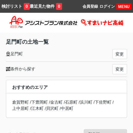
検討リスト
最近見た物件
0
0
会員登録
ログイン
MENU
足門町の土地一覧
足門町
変更
条件から探す
変更
おすすめのエリア
倉賀野町
/
下豊岡町
/
金古町
/
石原町
/
浜川町
/
下佐野町
/
上中居町
/
江木町
/
貝沢町
/
中居町