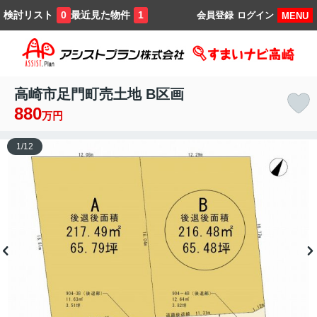
検討リスト
最近見た物件
0
1
会員登録
ログイン
MENU
高崎市足門町売土地 B区画
880
万円
1
/
12