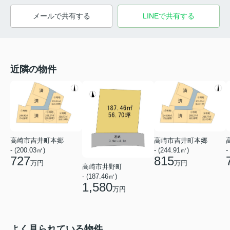
メールで共有する
LINEで共有する
近隣の物件
高崎市吉井町本郷
高崎市吉井町本郷
- (200.03㎡)
- (244.91㎡)
-
727
815
万円
万円
高崎市井野町
- (187.46㎡)
1,580
万円
よく見られている物件