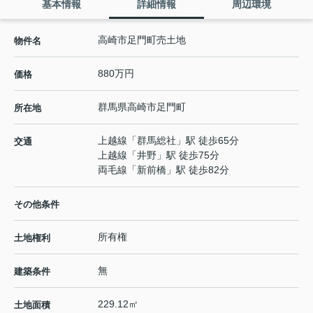
基本情報
詳細情報
周辺環境
高崎市足門町売土地
物件名
880万円
価格
群馬県
高崎市
足門町
所在地
上越線
「
群馬総社
」駅 徒歩65分
交通
上越線
「
井野
」駅 徒歩75分
両毛線
「
新前橋
」駅 徒歩82分
その他条件
所有権
土地権利
無
建築条件
229.12㎡
土地面積