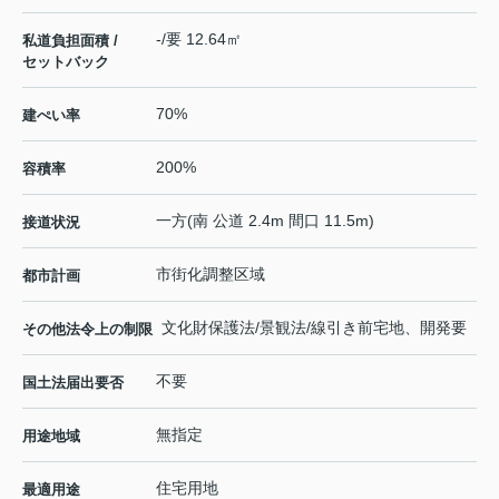
-/要 12.64㎡
私道負担面積 /
セットバック
70%
建ぺい率
200%
容積率
一方(南 公道 2.4m 間口 11.5m)
接道状況
市街化調整区域
都市計画
文化財保護法/景観法/線引き前宅地、開発要
その他法令上の制限
不要
国土法届出要否
無指定
用途地域
住宅用地
最適用途