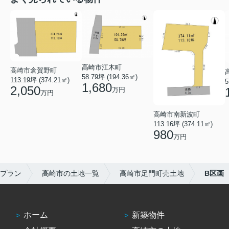
高崎市江木町
高崎市倉賀野町
58.79坪 (194.36㎡)
113.19坪 (374.21㎡)
5
1,680
2,050
万円
万円
高崎市南新波町
113.16坪 (374.11㎡)
980
万円
プラン
高崎市の土地一覧
高崎市足門町売土地
B区画
ホーム
新築物件