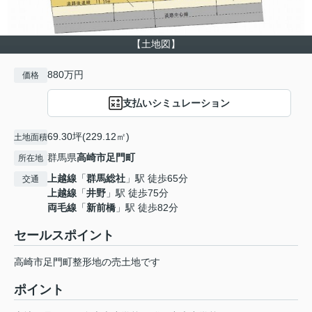
【土地図】
880万円
価格
支払いシミュレーション
69.30坪(229.12㎡)
土地面積
群馬県
高崎市
足門町
所在地
上越線
「
群馬総社
」駅 徒歩65分
交通
上越線
「
井野
」駅 徒歩75分
両毛線
「
新前橋
」駅 徒歩82分
セールスポイント
高崎市足門町整形地の売土地です
ポイント