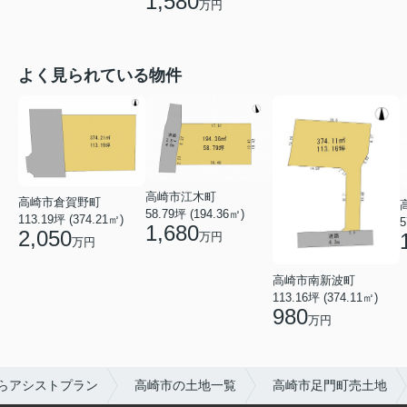
1,580
万円
よく見られている物件
高崎市江木町
高崎市倉賀野町
58.79坪 (194.36㎡)
113.19坪 (374.21㎡)
5
1,680
2,050
万円
万円
高崎市南新波町
113.16坪 (374.11㎡)
980
万円
らアシストプラン
高崎市の土地一覧
高崎市足門町売土地