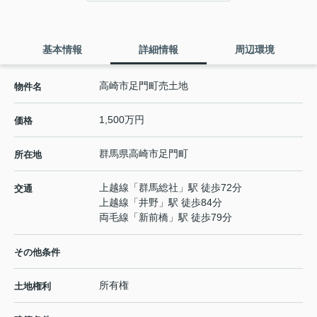
基本情報
詳細情報
周辺環境
高崎市足門町売土地
物件名
1,500万円
価格
群馬県
高崎市
足門町
所在地
上越線
「
群馬総社
」駅 徒歩72分
交通
上越線
「
井野
」駅 徒歩84分
両毛線
「
新前橋
」駅 徒歩79分
その他条件
所有権
土地権利