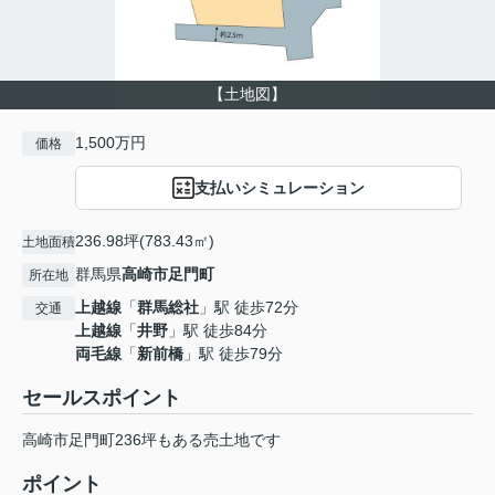
【土地図】
1,500万円
価格
支払いシミュレーション
236.98坪(783.43㎡)
土地面積
群馬県
高崎市
足門町
所在地
上越線
「
群馬総社
」駅 徒歩72分
交通
上越線
「
井野
」駅 徒歩84分
両毛線
「
新前橋
」駅 徒歩79分
セールスポイント
高崎市足門町236坪もある売土地です
ポイント