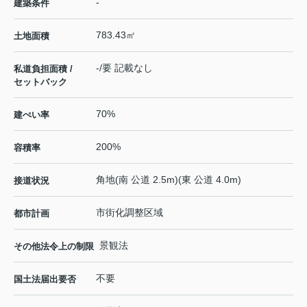
-
建築条件
783.43㎡
土地面積
-/要 記載なし
私道負担面積 /
セットバック
70%
建ぺい率
200%
容積率
角地(南 公道 2.5m)(東 公道 4.0m)
接道状況
市街化調整区域
都市計画
景観法
その他法令上の制限
不要
国土法届出要否