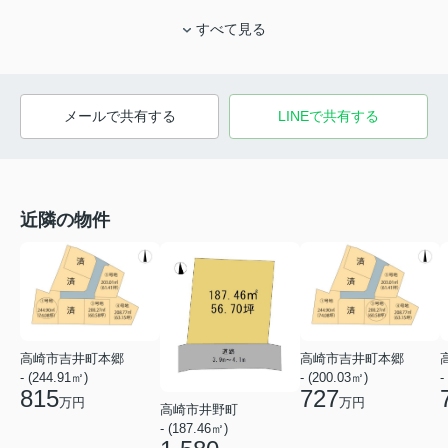
すべて見る
メールで共有する
LINEで共有する
近隣の物件
高崎市吉井町本郷
高崎市吉井町本郷
- (244.91㎡)
- (200.03㎡)
-
815
727
万円
万円
高崎市井野町
- (187.46㎡)