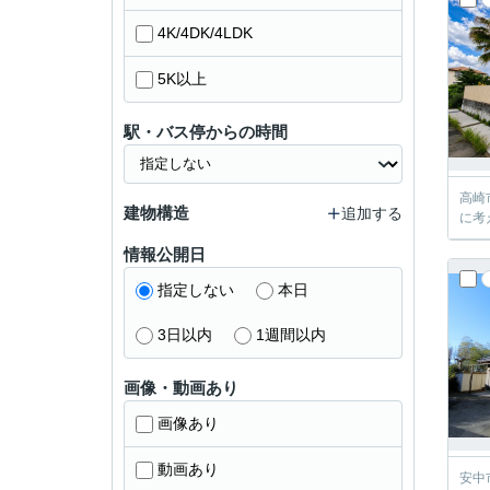
4K/4DK/4LDK
5K以上
駅・バス停からの時間
高崎
建物構造
追加する
に考
情報公開日
指定しない
本日
3日以内
1週間以内
画像・動画あり
画像あり
動画あり
安中