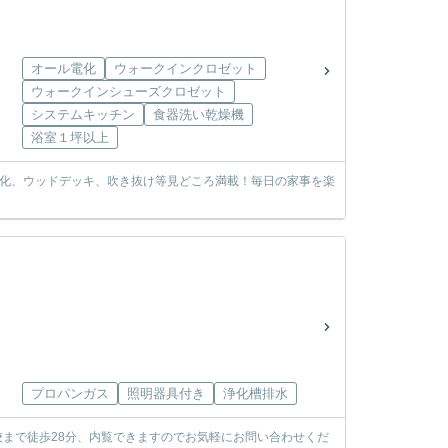
オール電化
ウォークインクロゼット
ウォークインシューズクロゼット
システムキッチン
食器洗い乾燥機
浴室１坪以上
電化、ウッドデッキ、吹き抜け等見どころ満載！毎日の家事を楽
プロパンガス
照明器具付き
浄化槽排水
校まで徒歩28分、内覧できますのでお気軽にお問い合わせくだ