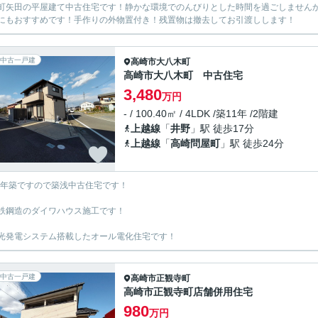
町矢田の平屋建て中古住宅です！静かな環境でのんびりとした時間を過ごしませんか
にもおすすめです！手作りの外物置付き！残置物は撤去してお引渡しします！
中古一戸建
高崎市
大八木町
高崎市大八木町 中古住宅
3,480
万円
- / 100.40㎡ / 4LDK /築11年 /2階建
上越線
「
井野
」駅 徒歩17分
上越線
「
高崎問屋町
」駅 徒歩24分
15年築ですので築浅中古住宅です！
鉄鋼造のダイワハウス施工です！
光発電システム搭載したオール電化住宅です！
中古一戸建
高崎市
正観寺町
高崎市正観寺町店舗併用住宅
980
万円