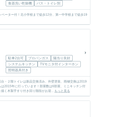
食器洗い乾燥機
バス・トイレ別
ベーター付！北小学校まで徒歩12分、第一中学校まで徒歩19
駐車2台可
プロパンガス
陽当り良好
システムキッチン
TVモニタ付インターホン
照明器具付き
台・２階トイレは新品交換済み、外壁塗装、雨樋交換は2019
は2015年に行っています！部屋数は6部屋、ミニキッチン付
く木製手すり付き回り階段がお迎...
もっと見る