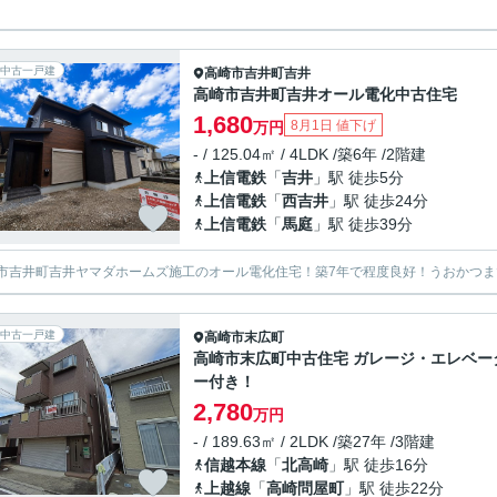
。
中古一戸建
高崎市
吉井町吉井
高崎市吉井町吉井オール電化中古住宅
1,680
8月1日 値下げ
万円
- / 125.04㎡ / 4LDK /築6年 /2階建
上信電鉄
「
吉井
」駅 徒歩5分
上信電鉄
「
西吉井
」駅 徒歩24分
上信電鉄
「
馬庭
」駅 徒歩39分
市吉井町吉井ヤマダホームズ施工のオール電化住宅！築7年で程度良好！うおかつま
中古一戸建
高崎市
末広町
高崎市末広町中古住宅 ガレージ・エレベー
ー付き！
2,780
万円
- / 189.63㎡ / 2LDK /築27年 /3階建
信越本線
「
北高崎
」駅 徒歩16分
上越線
「
高崎問屋町
」駅 徒歩22分