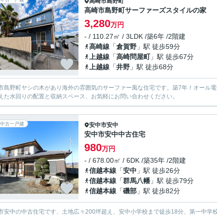
高崎市
島野町
高崎市島野町サーファーズスタイルの家
3,280
万円
- / 110.27㎡ / 3LDK /築6年 /2階建
高崎線
「
倉賀野
」駅 徒歩59分
上越線
「
高崎問屋町
」駅 徒歩67分
上越線
「
井野
」駅 徒歩68分
市島野町ヤシの木があり海外の雰囲気のサーファー風な住宅です。築7年！オール
えた水回りの配置と収納スペース、お気軽にお問い合わせください。
中古一戸建
安中市
安中
安中市安中中古住宅
980
万円
- / 678.00㎡ / 6DK /築35年 /2階建
信越本線
「
安中
」駅 徒歩26分
信越本線
「
群馬八幡
」駅 徒歩79分
信越本線
「
磯部
」駅 徒歩82分
市安中の中古住宅です、土地広々200坪超え、安中小学校まで徒歩18分、第一中学