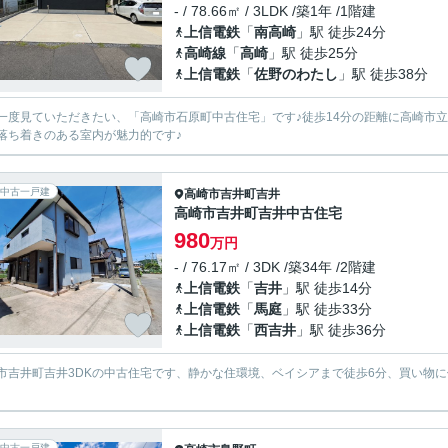
- / 78.66㎡ / 3LDK /築1年 /1階建
上信電鉄
「
南高崎
」駅 徒歩24分
高崎線
「
高崎
」駅 徒歩25分
上信電鉄
「
佐野のわたし
」駅 徒歩38分
一度見ていただきたい、「高崎市石原町中古住宅」です♪徒歩14分の距離に高崎市立
落ち着きのある室内が魅力的です♪
中古一戸建
高崎市
吉井町吉井
高崎市吉井町吉井中古住宅
980
万円
- / 76.17㎡ / 3DK /築34年 /2階建
上信電鉄
「
吉井
」駅 徒歩14分
上信電鉄
「
馬庭
」駅 徒歩33分
上信電鉄
「
西吉井
」駅 徒歩36分
市吉井町吉井3DKの中古住宅です、静かな住環境、ベイシアまで徒歩6分、買い物
。
中古一戸建