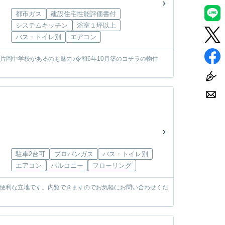
都市ガス
建設住宅性能評価書付
システムキッチン
浴室１坪以上
バス・トイレ別
エアコン
片岡中学校があるのも魅力♪令和6年10月築のコチラの物件
駐車2台可
プロパンガス
バス・トイレ別
エアコン
バルコニー
フローリング
に便利な立地です。内覧できますのでお気軽にお問い合わせくだ