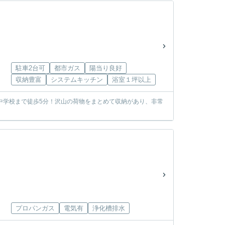
駐車2台可
都市ガス
陽当り良好
収納豊富
システムキッチン
浴室１坪以上
中学校まで徒歩5分！沢山の荷物をまとめて収納があり、非常
プロパンガス
電気有
浄化槽排水