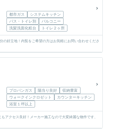
都市ガス
システムキッチン
バス・トイレ別
バルコニー
洗髪洗面化粧台
トイレ２ヶ所
4分の好立地！内覧をご希望の方はお気軽にお問い合わせくださ
プロパンガス
陽当り良好
収納豊富
ウォークインクロゼット
カウンターキッチン
浴室１坪以上
にもアクセス良好！メーカー施工なので大変綺麗な物件です、