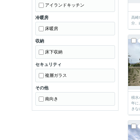
アイランドキッチン
冷暖房
高崎
分、
床暖房
収納
床下収納
セキュリティ
複層ガラス
その他
積水
南向き
年に
きな