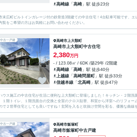
高崎線
「
高崎
」駅 徒歩23分
市末広町ビルトインガレージ付の鉄骨造3階建ての中古住宅！4台駐車可能です、エレ
内覧をご希望の方はお気軽にお問い合わせください。
中古一戸建
高崎市
上大類町
高崎市上大類町中古住宅
2,380
万円
- / 123.08㎡ / 6DK /築29年 /2階建
高崎線
「
高崎
」駅 徒歩40分
上越線
「
高崎問屋町
」駅 徒歩33分
信越本線
「
北高崎
」駅 徒歩47分
ハウス施工の中古住宅が生活に便利な上大類町に登場しました！キッチン・２階洗面
、１階トイレ、１階洗面台の交換と全室のクロス貼替、和室から洋室へのリフォーム
ので２世帯住宅としても良いですね！玄関を入ると吹抜け空間を彩る、優雅な曲線を描
中古一戸建
高崎市
飯塚町
高崎市飯塚町中古戸建