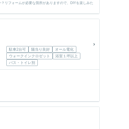
？リフォームが必要な箇所がありますので、DIYを楽しみた
駐車2台可
陽当り良好
オール電化
ウォークインクロゼット
浴室１坪以上
バス・トイレ別