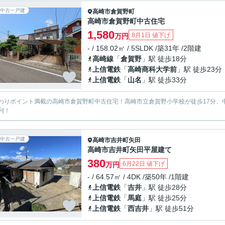
中古一戸建
高崎市
倉賀野町
高崎市倉賀野町中古住宅
1,580
8月1日 値下げ
万円
- / 158.02㎡ / 5SLDK /築31年 /2階建
高崎線
「
倉賀野
」駅 徒歩18分
上信電鉄
「
高崎商科大学前
」駅 徒歩23分
上信電鉄
「
山名
」駅 徒歩33分
わりポイント満載の高崎市倉賀野町中古住宅！高崎市立倉賀野小学校が徒歩17分、
利！
中古一戸建
高崎市
吉井町矢田
高崎市吉井町矢田平屋建て
380
6月22日 値下げ
万円
- / 64.57㎡ / 4DK /築50年 /1階建
上信電鉄
「
吉井
」駅 徒歩28分
上信電鉄
「
馬庭
」駅 徒歩25分
上信電鉄
「
西吉井
」駅 徒歩51分