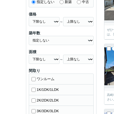
指定しない
新築
中古
価格
～
ぜひ
築年数
は、
面積
～
間取り
ワンルーム
1K/1DK/1LDK
高崎
さい
2K/2DK/2LDK
3K/3DK/3LDK