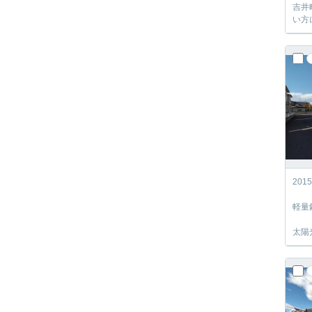
吉井
い方
20
軽量
太陽