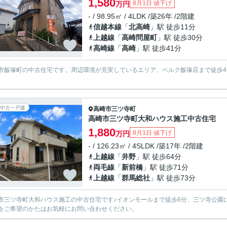
1,580
8月1日 値下げ
万円
- / 98.95㎡ / 4LDK /築26年 /2階建
信越本線
「
北高崎
」駅 徒歩11分
上越線
「
高崎問屋町
」駅 徒歩30分
高崎線
「
高崎
」駅 徒歩41分
市飯塚町の中古住宅です。周辺環境が充実しているエリア、ベルク飯塚店まで徒歩
中古一戸建
高崎市
三ツ寺町
高崎市三ツ寺町大和ハウス施工中古住宅
1,880
8月1日 値下げ
万円
- / 126.23㎡ / 4SLDK /築17年 /2階建
上越線
「
井野
」駅 徒歩64分
両毛線
「
新前橋
」駅 徒歩71分
上越線
「
群馬総社
」駅 徒歩73分
市三ツ寺町大和ハウス施工の中古住宅です♪イオンモールまで徒歩6分、三ツ寺公園
をご希望のかたはお気軽にお問い合わせください。