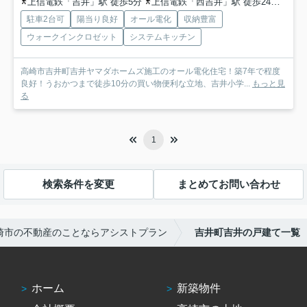
上信電鉄「吉井」駅 徒歩5分
上信電鉄「西吉井」駅 徒歩24分
上信
駐車2台可
陽当り良好
オール電化
収納豊富
ウォークインクロゼット
システムキッチン
高崎市吉井町吉井ヤマダホームズ施工のオール電化住宅！築7年で程度
良好！うおかつまで徒歩10分の買い物便利な立地、吉井小学...
もっと見
る
1
検索条件を変更
まとめてお問い合わせ
崎市の不動産のことならアシストプラン
吉井町吉井の戸建て一覧
ホーム
新築物件