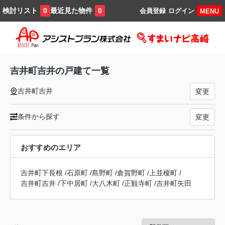
検討リスト
最近見た物件
0
0
会員登録
ログイン
MENU
吉井町吉井の戸建て一覧
吉井町吉井
変更
条件から探す
変更
おすすめのエリア
吉井町下長根
/
石原町
/
島野町
/
倉賀野町
/
上並榎町
/
吉井町吉井
/
下中居町
/
大八木町
/
正観寺町
/
吉井町矢田