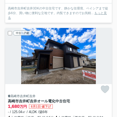
高崎市吉井町吉井3DKの中古住宅です、静かな住環境、ベイシアまで徒
歩6分、買い物に便利な立地です。内覧できますのでお気軽...
もっと見
る
中古一戸建
高崎市吉井町吉井
高崎市吉井町吉井オール電化中古住宅
1,680
万円
8月1日 値下げ
- / 125.04㎡ / 4LDK /築6年