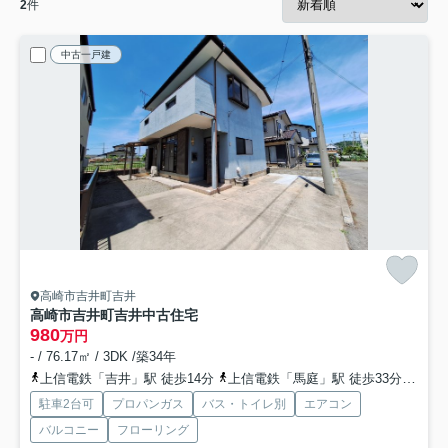
2
件
中古一戸建
高崎市吉井町吉井
高崎市吉井町吉井中古住宅
980
万円
- / 76.17㎡ / 3DK /築34年
上信電鉄「吉井」駅 徒歩14分
上信電鉄「馬庭」駅 徒歩33分
上信
駐車2台可
プロパンガス
バス・トイレ別
エアコン
バルコニー
フローリング