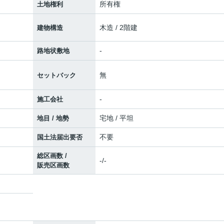
所有権
土地権利
木造 / 2階建
建物構造
-
路地状敷地
無
セットバック
-
施工会社
宅地 / 平坦
地目 / 地勢
不要
国土法届出要否
総区画数 /
-/-
販売区画数