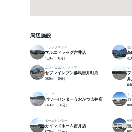
周辺施設
ドラッグストア
信
マルエドラッグ吉井店
高
410ｍ（6分）
4
コンビニエンスストア
シ
セブンイレブン群馬吉井町店
フ
589ｍ（8分）
井
6
スーパー
ド
パワーセンターうおかつ吉井店
カ
743ｍ（10分）
8
ホームセンター
郵
カインズホーム吉井店
吉
875ｍ（11分）
9