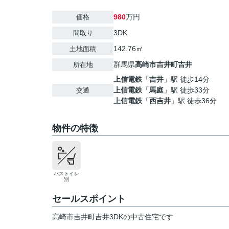
980
万円
価格
3DK
間取り
142.76㎡
土地面積
群馬県
高崎市
吉井町吉井
所在地
上信電鉄
「
吉井
」駅 徒歩14分
上信電鉄
「
馬庭
」駅 徒歩33分
交通
上信電鉄
「
西吉井
」駅 徒歩36分
物件の特徴
バストイレ
別
セールスポイント
高崎市吉井町吉井3DKの中古住宅です