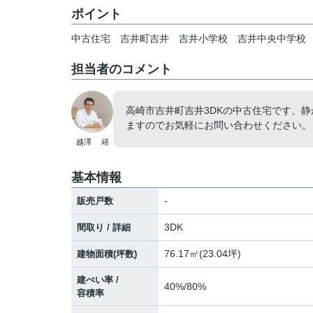
ポイント
中古住宅
吉井町吉井
吉井小学校
吉井中央中学校
担当者のコメント
高崎市吉井町吉井3DKの中古住宅です、
ますのでお気軽にお問い合わせください。
越澤 靖
基本情報
-
販売戸数
3DK
間取り / 詳細
76.17㎡(23.04坪)
建物面積(坪数)
建ぺい率 /
40%/80%
容積率