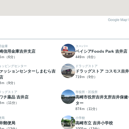
Google Ma
用金庫
スーパー
崎信用金庫吉井支店
ベイシアFoods Park 吉井店
16ｍ（6分）
449ｍ（6分）
ョッピングセンター
ドラッグストア
ァッションセンターしまむら吉
ドラッグストア コスモス吉
店
719ｍ（9分）
48ｍ（9分）
ラッグストア
市役所・区役所
ワチ薬品 吉井店
高崎市役所吉井支所吉井保健
08ｍ（11分）
ター
874ｍ（11分）
便局
小学校
井郵便局
高崎市立 吉井小学校
83ｍ（13分）
1005ｍ（13分）