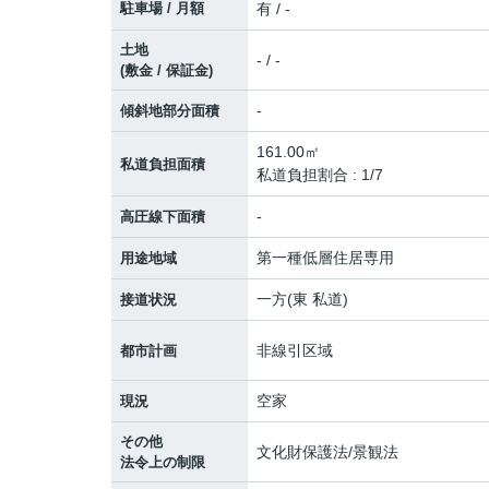
駐車場 / 月額
有 / -
土地
- / -
(敷金 / 保証金)
-
傾斜地部分面積
161.00㎡
私道負担面積
私道負担割合 : 1/7
-
高圧線下面積
第一種低層住居専用
用途地域
一方(東 私道)
接道状況
非線引区域
都市計画
空家
現況
その他
文化財保護法/景観法
法令上の制限