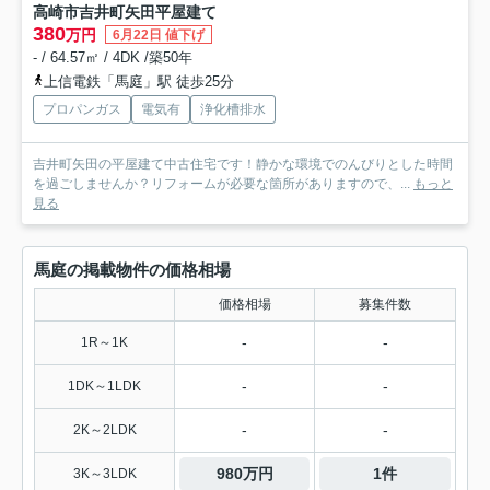
高崎市吉井町矢田平屋建て
380
万円
6月22日 値下げ
- / 64.57㎡ / 4DK /築50年
上信電鉄「馬庭」駅 徒歩25分
プロパンガス
電気有
浄化槽排水
吉井町矢田の平屋建て中古住宅です！静かな環境でのんびりとした時間
を過ごしませんか？リフォームが必要な箇所がありますので、...
もっと
見る
馬庭の掲載物件の価格相場
価格相場
募集件数
-
-
1R～1K
-
-
1DK～1LDK
-
-
2K～2LDK
980万円
1件
3K～3LDK