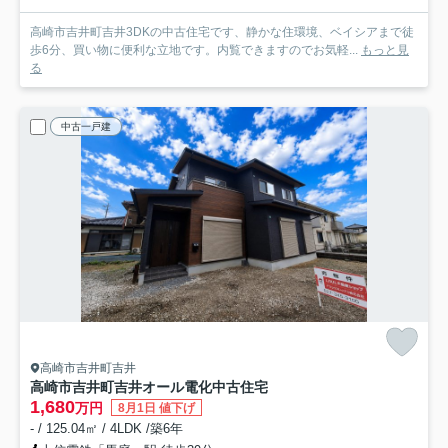
高崎市吉井町吉井3DKの中古住宅です、静かな住環境、ベイシアまで徒
歩6分、買い物に便利な立地です。内覧できますのでお気軽...
もっと見
る
中古一戸建
高崎市吉井町吉井
高崎市吉井町吉井オール電化中古住宅
1,680
万円
8月1日 値下げ
- / 125.04㎡ / 4LDK /築6年