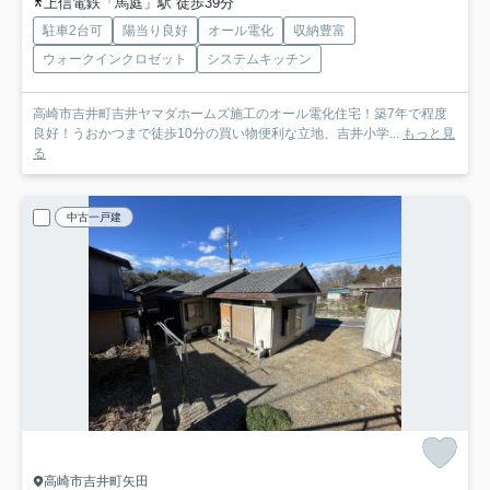
上信電鉄「馬庭」駅 徒歩39分
駐車2台可
陽当り良好
オール電化
収納豊富
ウォークインクロゼット
システムキッチン
高崎市吉井町吉井ヤマダホームズ施工のオール電化住宅！築7年で程度
良好！うおかつまで徒歩10分の買い物便利な立地、吉井小学...
もっと見
る
中古一戸建
高崎市吉井町矢田