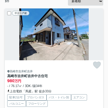
3
件
中古一戸建
高崎市吉井町吉井
高崎市吉井町吉井中古住宅
980
万円
- / 76.17㎡ / 3DK /築34年
上信電鉄「馬庭」駅 徒歩33分
駐車2台可
プロパンガス
バス・トイレ別
エアコン
バルコニー
フローリング