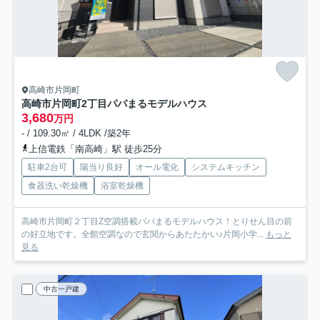
高崎市片岡町
高崎市片岡町2丁目パパまるモデルハウス
3,680
万円
- / 109.30㎡ / 4LDK /築2年
上信電鉄「南高崎」駅 徒歩25分
駐車2台可
陽当り良好
オール電化
システムキッチン
食器洗い乾燥機
浴室乾燥機
高崎市片岡町２丁目Z空調搭載パパまるモデルハウス！とりせん目の前
の好立地です。全館空調なので玄関からあたたかい♪片岡小学...
もっと
見る
中古一戸建