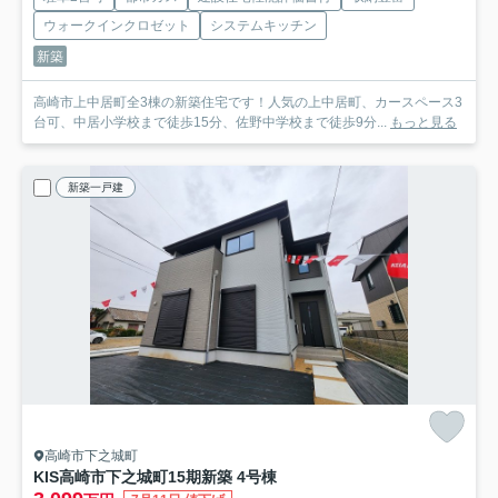
ウォークインクロゼット
システムキッチン
新築
高崎市上中居町全3棟の新築住宅です！人気の上中居町、カースペース3
台可、中居小学校まで徒歩15分、佐野中学校まで徒歩9分...
もっと見る
新築一戸建
高崎市下之城町
KIS高崎市下之城町15期新築 4号棟