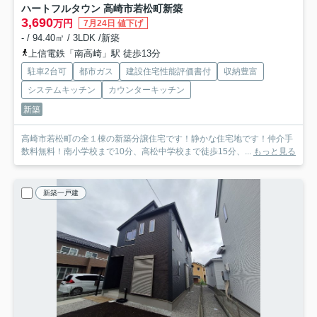
ハートフルタウン 高崎市若松町新築
3,690
万円
7月24日 値下げ
- / 94.40㎡ / 3LDK /新築
上信電鉄「南高崎」駅 徒歩13分
駐車2台可
都市ガス
建設住宅性能評価書付
収納豊富
システムキッチン
カウンターキッチン
新築
高崎市若松町の全１棟の新築分譲住宅です！静かな住宅地です！仲介手
数料無料！南小学校まで10分、高松中学校まで徒歩15分、...
もっと見る
新築一戸建