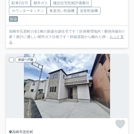
駐車2台可
都市ガス
建設住宅性能評価書付
カウンターキッチン
食器洗い乾燥機
浴室乾燥機
新築
高崎市石原町の全1棟の新築分譲住宅です！区画整理地内！断熱等級6の
家！家計に優しい都市ガス仕様です！幹線道路から離れた静...
もっと見
る
新築一戸建
高崎市若松町