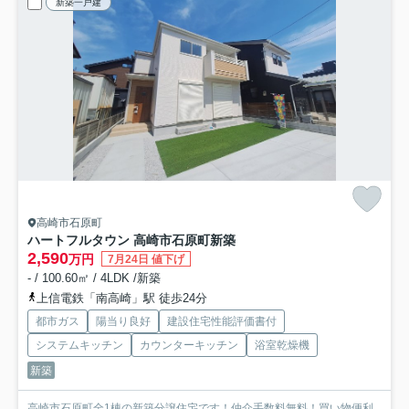
新築一戸建
高崎市石原町
ハートフルタウン 高崎市石原町新築
2,590
万円
7月24日 値下げ
- / 100.60㎡ / 4LDK /新築
上信電鉄「南高崎」駅 徒歩24分
都市ガス
陽当り良好
建設住宅性能評価書付
システムキッチン
カウンターキッチン
浴室乾燥機
新築
高崎市石原町全1棟の新築分譲住宅です！仲介手数料無料！買い物便利