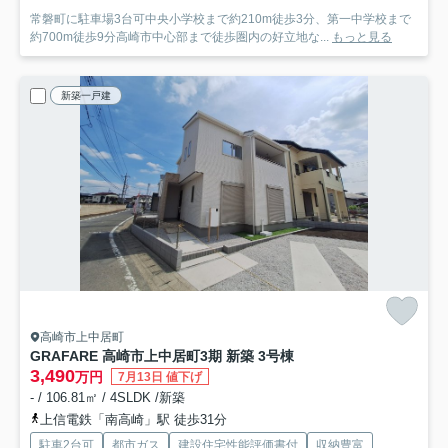
常磐町に駐車場3台可中央小学校まで約210m徒歩3分、第一中学校まで
約700m徒歩9分高崎市中心部まで徒歩圏内の好立地な...
もっと見る
新築一戸建
高崎市上中居町
GRAFARE 高崎市上中居町3期 新築 3号棟
3,490
万円
7月13日 値下げ
- / 106.81㎡ / 4SLDK /新築
上信電鉄「南高崎」駅 徒歩31分
駐車2台可
都市ガス
建設住宅性能評価書付
収納豊富