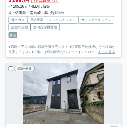
3,099
万円
7月11日 値下げ
- / 105.16㎡ / 4LDK /新築
上信電鉄「南高崎」駅 徒歩25分
都市ガス
収納豊富
システムキッチン
カウンターキッチン
浴室乾燥機
室内洗濯機置場
新築
●高崎市下之城町の新築分譲住宅です！ ●浴室暖房乾燥機などの設備が
充実してます♪ ●２階には収納便利なウォークインクロー...
もっと見る
新築一戸建