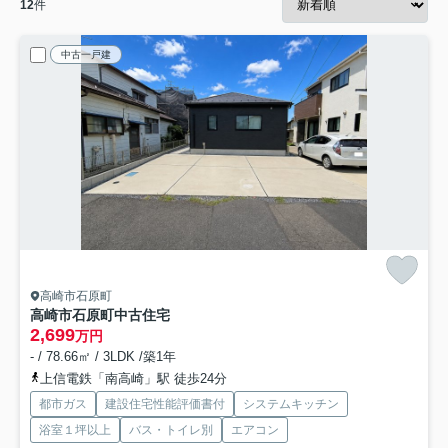
12
件
中古一戸建
高崎市石原町
高崎市石原町中古住宅
2,699
万円
- / 78.66㎡ / 3LDK /築1年
上信電鉄「南高崎」駅 徒歩24分
都市ガス
建設住宅性能評価書付
システムキッチン
浴室１坪以上
バス・トイレ別
エアコン