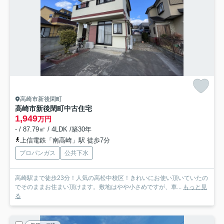
高崎市新後閑町
高崎市新後閑町中古住宅
1,949
万円
- / 87.79㎡ / 4LDK /築30年
上信電鉄「南高崎」駅 徒歩7分
プロパンガス
公共下水
高崎駅まで徒歩23分！人気の高松中校区！きれいにお使い頂いていたの
でそのままお住まい頂けます。敷地はやや小さめですが、車...
もっと見
る