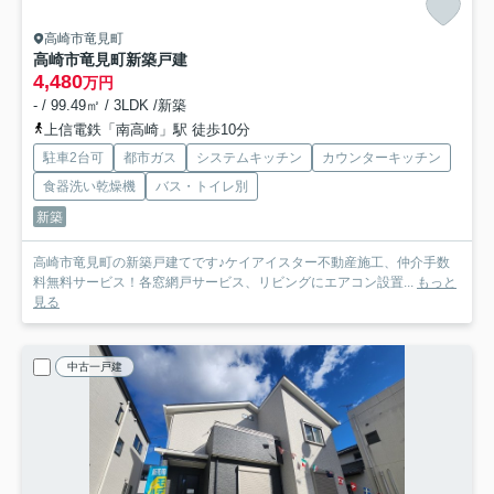
高崎市竜見町
高崎市竜見町新築戸建
4,480
万円
- / 99.49㎡ / 3LDK /新築
上信電鉄「南高崎」駅 徒歩10分
駐車2台可
都市ガス
システムキッチン
カウンターキッチン
食器洗い乾燥機
バス・トイレ別
新築
高崎市竜見町の新築戸建てです♪ケイアイスター不動産施工、仲介手数
料無料サービス！各窓網戸サービス、リビングにエアコン設置...
もっと
見る
中古一戸建