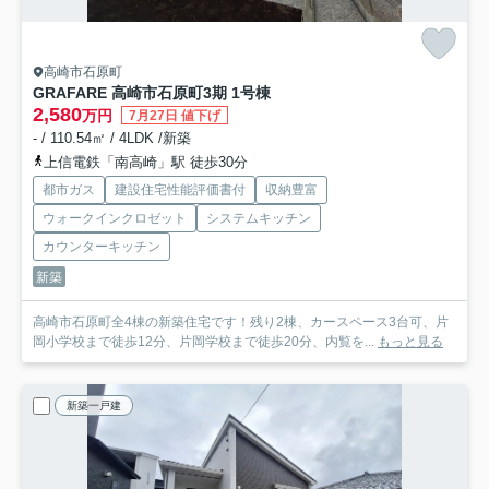
高崎市石原町
GRAFARE 高崎市石原町3期 1号棟
2,580
万円
7月27日 値下げ
- / 110.54㎡ / 4LDK /新築
上信電鉄「南高崎」駅 徒歩30分
都市ガス
建設住宅性能評価書付
収納豊富
ウォークインクロゼット
システムキッチン
カウンターキッチン
新築
高崎市石原町全4棟の新築住宅です！残り2棟、カースペース3台可、片
岡小学校まで徒歩12分、片岡学校まで徒歩20分、内覧を...
もっと見る
新築一戸建