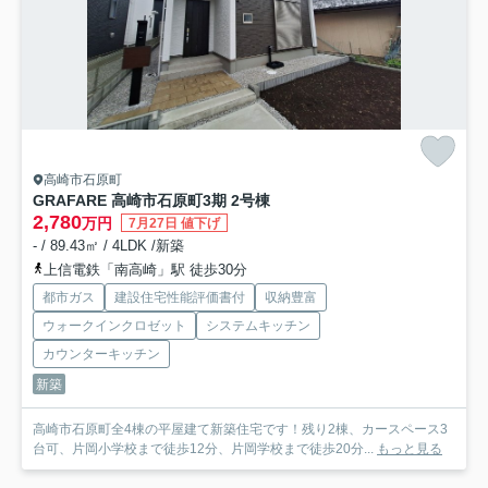
高崎市石原町
GRAFARE 高崎市石原町3期 2号棟
2,780
万円
7月27日 値下げ
- / 89.43㎡ / 4LDK /新築
上信電鉄「南高崎」駅 徒歩30分
都市ガス
建設住宅性能評価書付
収納豊富
ウォークインクロゼット
システムキッチン
カウンターキッチン
新築
高崎市石原町全4棟の平屋建て新築住宅です！残り2棟、カースペース3
台可、片岡小学校まで徒歩12分、片岡学校まで徒歩20分...
もっと見る