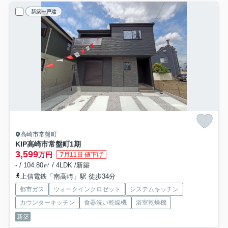
新築一戸建
高崎市常盤町
KIP高崎市常盤町1期
3,599
万円
7月11日 値下げ
- / 104.80㎡ / 4LDK /新築
上信電鉄「南高崎」駅 徒歩34分
都市ガス
ウォークインクロゼット
システムキッチン
カウンターキッチン
食器洗い乾燥機
浴室乾燥機
新築