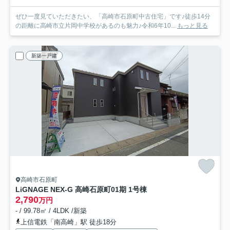
ぜひ一度見ていただきたい、「高崎市石原町中古住宅」です♪徒歩14分
の距離に高崎市立片岡中学校があるのも魅力♪令和6年10...
もっと見る
新築一戸建
高崎市石原町
LiGNAGE NEX-G 高崎石原町01期 1号棟
2,790
万円
- / 99.78㎡ / 4LDK /新築
上信電鉄「南高崎」駅 徒歩18分