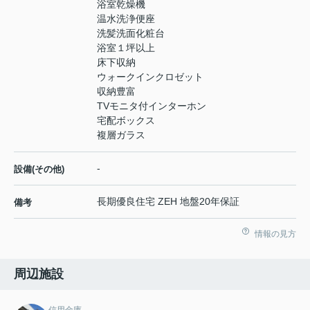
浴室乾燥機
温水洗浄便座
洗髪洗面化粧台
浴室１坪以上
床下収納
ウォークインクロゼット
収納豊富
TVモニタ付インターホン
宅配ボックス
複層ガラス
-
設備(その他)
長期優良住宅 ZEH 地盤20年保証
備考
情報の見方
周辺施設
信用金庫