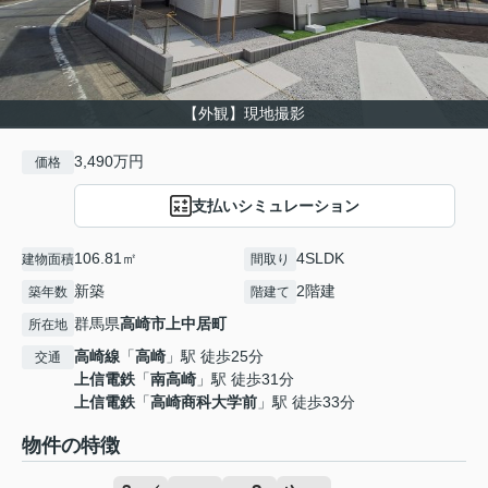
【外観】現地撮影
3,490万円
価格
支払いシミュレーション
106.81㎡
4SLDK
建物面積
間取り
新築
2階建
築年数
階建て
群馬県
高崎市
上中居町
所在地
高崎線
「
高崎
」駅 徒歩25分
交通
上信電鉄
「
南高崎
」駅 徒歩31分
上信電鉄
「
高崎商科大学前
」駅 徒歩33分
物件の特徴