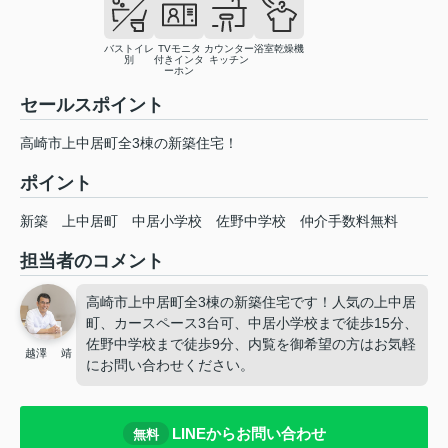
バストイレ
TVモニタ
カウンター
浴室乾燥機
別
付きインタ
キッチン
ーホン
セールスポイント
高崎市上中居町全3棟の新築住宅！
ポイント
新築
上中居町
中居小学校
佐野中学校
仲介手数料無料
担当者のコメント
高崎市上中居町全3棟の新築住宅です！人気の上中居
町、カースペース3台可、中居小学校まで徒歩15分、
佐野中学校まで徒歩9分、内覧を御希望の方はお気軽
越澤 靖
にお問い合わせください。
LINEからお問い合わせ
無料