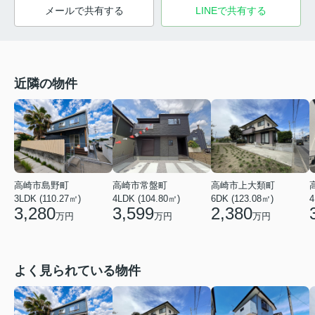
メールで共有する
LINEで共有する
近隣の物件
高崎市島野町
高崎市常盤町
高崎市上大類町
3LDK (110.27㎡)
4LDK (104.80㎡)
6DK (123.08㎡)
4
3,280
3,599
2,380
万円
万円
万円
よく見られている物件