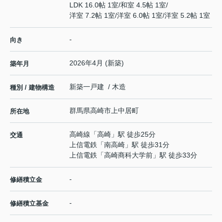
LDK 16.0帖 1室
/
和室 4.5帖 1室
/
洋室 7.2帖 1室
/
洋室 6.0帖 1室
/
洋室 5.2帖 1室
-
向き
2026年4月 (新築)
築年月
新築一戸建 / 木造
種別 / 建物構造
群馬県
高崎市
上中居町
所在地
高崎線
「
高崎
」駅 徒歩25分
交通
上信電鉄
「
南高崎
」駅 徒歩31分
上信電鉄
「
高崎商科大学前
」駅 徒歩33分
-
修繕積立金
-
修繕積立基金