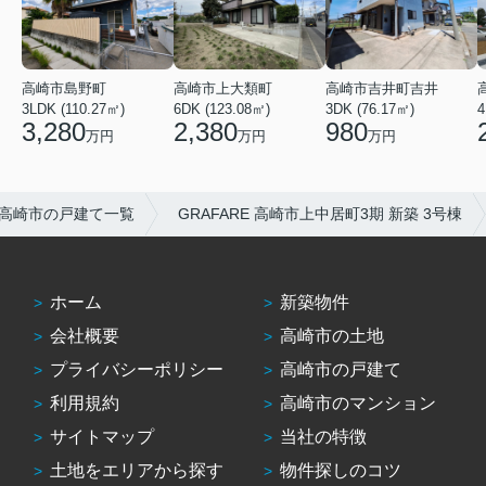
高崎市吉井町吉井
高崎市島野町
高崎市上大類町
3DK (76.17㎡)
3LDK (110.27㎡)
6DK (123.08㎡)
4
980
3,280
2,380
万円
万円
万円
高崎市の戸建て一覧
GRAFARE 高崎市上中居町3期 新築 3号棟
ホーム
新築物件
会社概要
高崎市の土地
プライバシーポリシー
高崎市の戸建て
利用規約
高崎市のマンション
サイトマップ
当社の特徴
土地をエリアから探す
物件探しのコツ