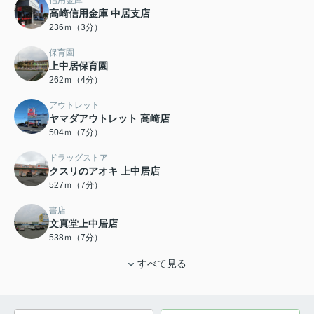
高崎信用金庫 中居支店
236ｍ（3分）
保育園
上中居保育園
262ｍ（4分）
アウトレット
ヤマダアウトレット 高崎店
504ｍ（7分）
ドラッグストア
クスリのアオキ 上中居店
527ｍ（7分）
書店
文真堂上中居店
538ｍ（7分）
すべて見る