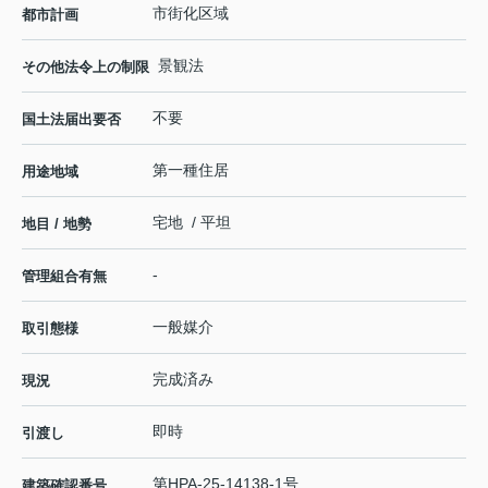
市街化区域
都市計画
景観法
その他法令上の制限
不要
国土法届出要否
第一種住居
用途地域
宅地 / 平坦
地目 / 地勢
-
管理組合有無
一般媒介
取引態様
完成済み
現況
即時
引渡し
第HPA-25-14138-1号
建築確認番号