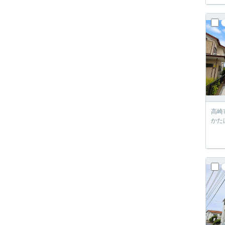
高崎
かた