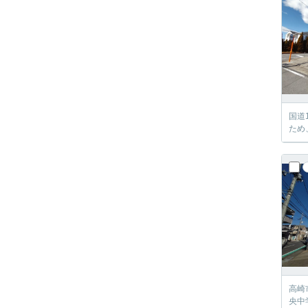
国道
ため
高崎
央中