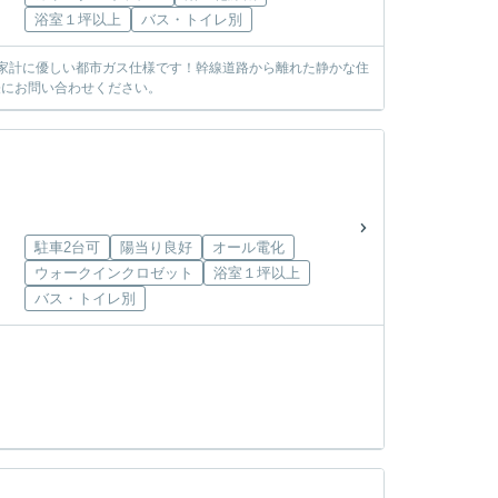
浴室１坪以上
バス・トイレ別
！家計に優しい都市ガス仕様です！幹線道路から離れた静かな住
軽にお問い合わせください。
駐車2台可
陽当り良好
オール電化
ウォークインクロゼット
浴室１坪以上
バス・トイレ別