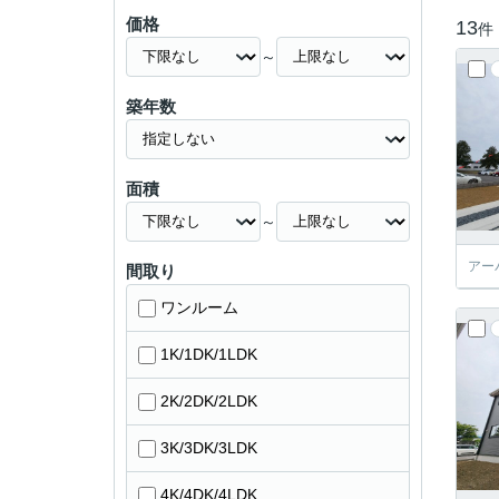
価格
13
件
～
築年数
面積
～
アー
間取り
ワンルーム
1K/1DK/1LDK
2K/2DK/2LDK
3K/3DK/3LDK
4K/4DK/4LDK