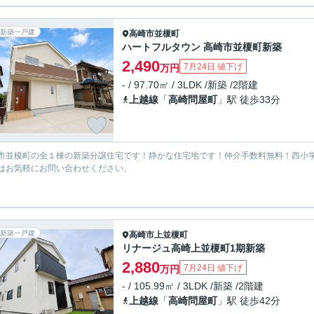
新築一戸建
高崎市
並榎町
ハートフルタウン 高崎市並榎町新築
2,490
7月24日 値下げ
万円
- / 97.70㎡ / 3LDK /新築 /2階建
上越線
「
高崎問屋町
」駅 徒歩33分
市並榎町の全１棟の新築分譲住宅です！静かな住宅地です！仲介手数料無料！西小学
はお気軽にお問い合わせください。
新築一戸建
高崎市
上並榎町
リナージュ高崎上並榎町1期新築
2,880
7月24日 値下げ
万円
- / 105.99㎡ / 3LDK /新築 /2階建
上越線
「
高崎問屋町
」駅 徒歩42分