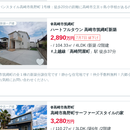
バンスタイル高崎市島野町 1号棟：徒歩20分の距離に高崎市立京ヶ島小学校があるのも
新築一戸建
高崎市
筑縄町
ハートフルタウン 高崎市筑縄町新築
2,890
7月7日 値下げ
万円
- / 104.33㎡ / 4LDK /新築 /2階建
上越線
「
高崎問屋町
」駅 徒歩37分
市筑縄町の全１棟の新築分譲住宅です！静かな住宅地です！仲介手数料無料！六郷小
お気軽にお問い合わせください。
中古一戸建
高崎市
島野町
高崎市島野町サーファーズスタイルの家
3,280
万円
- / 110.27㎡ / 3LDK /築6年 /2階建