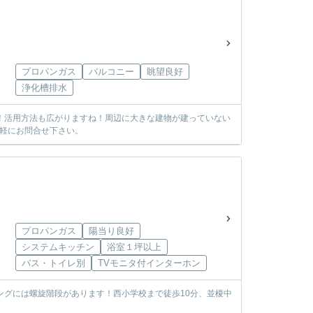
プロパンガス
バルコニー
眺望良好
浄化槽排水
さ！活用方法も広がりますね！周辺に大きな建物が建っていない
軽にお問合せ下さい。
プロパンガス
陽当り良好
システムキッチン
浴室１坪以上
バス・トイレ別
TVモニタ付インターホン
ングには螺旋階段があります！西小学校まで徒歩10分、並榎中