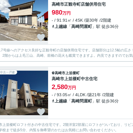
高崎市正観寺町店舗併用住宅
980
万円
- / 91.91㎡ / 4SK /築30年 /2階建
上越線
「
高崎問屋町
」駅 徒歩36分
17号線へのアクセス良好な正観寺町の店舗併用住宅です。店舗部分は12.5帖の広
、2階からは上毛三山、高崎、前橋の花火も鑑賞できますよ。内見できますのでお気
中古一戸建
高崎市
上並榎町
高崎市上並榎町中古住宅
2,580
万円
- / 93.05㎡ / 4LDK /築21年 /2階建
上越線
「
高崎問屋町
」駅 徒歩36分
市上並榎町ロフト付きの中古住宅です。2階洋室2部屋にロフトがついており、リビ
学校まで徒歩5分、内覧を御希望のかたはお気軽にお問い合わせください。