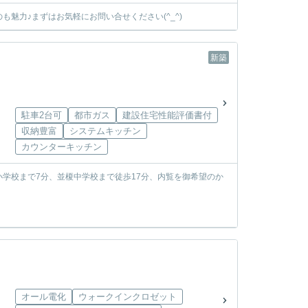
魅力♪まずはお気軽にお問い合せください(^_^)
新築
駐車2台可
都市ガス
建設住宅性能評価書付
収納豊富
システムキッチン
カウンターキッチン
学校まで7分、並榎中学校まで徒歩17分、内覧を御希望のか
オール電化
ウォークインクロゼット