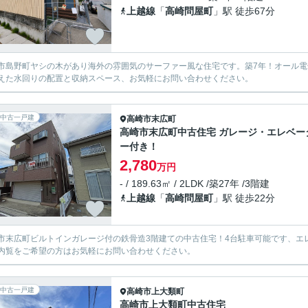
上越線
「
高崎問屋町
」駅 徒歩67分
市島野町ヤシの木があり海外の雰囲気のサーファー風な住宅です。築7年！オール
えた水回りの配置と収納スペース、お気軽にお問い合わせください。
中古一戸建
高崎市
末広町
高崎市末広町中古住宅 ガレージ・エレベー
ー付き！
2,780
万円
- / 189.63㎡ / 2LDK /築27年 /3階建
上越線
「
高崎問屋町
」駅 徒歩22分
市末広町ビルトインガレージ付の鉄骨造3階建ての中古住宅！4台駐車可能です、エレ
内覧をご希望の方はお気軽にお問い合わせください。
中古一戸建
高崎市
上大類町
高崎市上大類町中古住宅