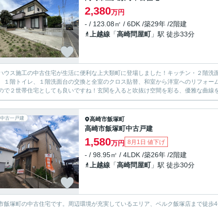
2,380
万円
- / 123.08㎡ / 6DK /築29年 /2階建
上越線
「
高崎問屋町
」駅 徒歩33分
ハウス施工の中古住宅が生活に便利な上大類町に登場しました！キッチン・２階洗面
、１階トイレ、１階洗面台の交換と全室のクロス貼替、和室から洋室へのリフォーム
ので２世帯住宅としても良いですね！玄関を入ると吹抜け空間を彩る、優雅な曲線を描
中古一戸建
高崎市
飯塚町
高崎市飯塚町中古戸建
1,580
8月1日 値下げ
万円
- / 98.95㎡ / 4LDK /築26年 /2階建
上越線
「
高崎問屋町
」駅 徒歩30分
市飯塚町の中古住宅です。周辺環境が充実しているエリア、ベルク飯塚店まで徒歩