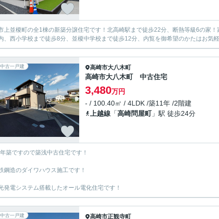
市上並榎町の全1棟の新築分譲住宅です！北高崎駅まで徒歩22分、断熱等級6の家
内、西小学校まで徒歩8分、並榎中学校まで徒歩12分、内覧を御希望のかたはお気
中古一戸建
高崎市
大八木町
高崎市大八木町 中古住宅
3,480
万円
- / 100.40㎡ / 4LDK /築11年 /2階建
上越線
「
高崎問屋町
」駅 徒歩24分
15年築ですので築浅中古住宅です！
鉄鋼造のダイワハウス施工です！
光発電システム搭載したオール電化住宅です！
中古一戸建
高崎市
正観寺町