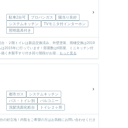
駐車2台可
プロパンガス
陽当り良好
システムキッチン
TVモニタ付インターホン
照明器具付き
台・２階トイレは新品交換済み、外壁塗装、雨樋交換は2019
は2015年に行っています！部屋数は6部屋、ミニキッチン付
く木製手すり付き回り階段がお迎...
もっと見る
都市ガス
システムキッチン
バス・トイレ別
バルコニー
洗髪洗面化粧台
トイレ２ヶ所
4分の好立地！内覧をご希望の方はお気軽にお問い合わせくださ