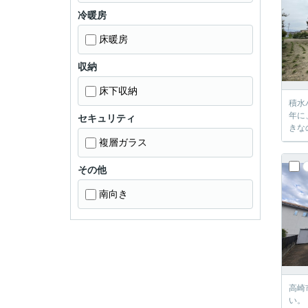
冷暖房
床暖房
収納
床下収納
積水
年に
セキュリティ
きな
複層ガラス
その他
南向き
高崎
い。