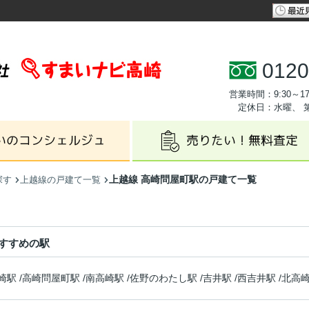
0120
営業時間：9:30～17
定休日：水曜、 
上越線 高崎問屋町駅の戸建て一覧
探す
上越線の戸建て一覧
すすめの駅
崎駅
/
高崎問屋町駅
/
南高崎駅
/
佐野のわたし駅
/
吉井駅
/
西吉井駅
/
北高