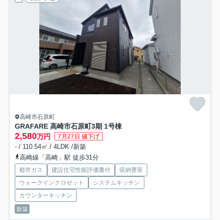
高崎市石原町
GRAFARE 高崎市石原町3期 1号棟
2,580
万円
7月27日 値下げ
- / 110.54㎡ / 4LDK /新築
高崎線「高崎」駅 徒歩31分
都市ガス
建設住宅性能評価書付
収納豊富
ウォークインクロゼット
システムキッチン
カウンターキッチン
新築