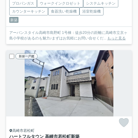
プロパンガス
ウォークインクロゼット
システムキッチン
カウンターキッチン
食器洗い乾燥機
浴室乾燥機
新築
アーバンスタイル高崎市島野町 1号棟：徒歩20分の距離に高崎市立京ヶ
島小学校があるのも魅力♪まずはお気軽にお問い合せくだ...
もっと見る
新築一戸建
高崎市若松町
ハートフルタウン 高崎市若松町新築