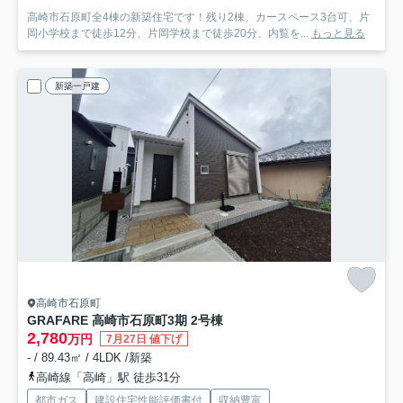
高崎市石原町全4棟の新築住宅です！残り2棟、カースペース3台可、片
岡小学校まで徒歩12分、片岡学校まで徒歩20分、内覧を...
もっと見る
新築一戸建
高崎市石原町
GRAFARE 高崎市石原町3期 2号棟
2,780
万円
7月27日 値下げ
- / 89.43㎡ / 4LDK /新築
高崎線「高崎」駅 徒歩31分
都市ガス
建設住宅性能評価書付
収納豊富