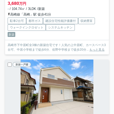
3,680
万円
- / 104.74㎡ / 3LDK /新築
高崎線「高崎」駅 徒歩41分
駐車2台可
都市ガス
建設住宅性能評価書付
収納豊富
ウォークインクロゼット
システムキッチン
新築
高崎市下中居町全3棟の新築住宅です！人気の上中居町、カースペース3
台可、中居小学校まで徒歩6分、佐野中学校まで徒歩20分...
もっと見る
新築一戸建