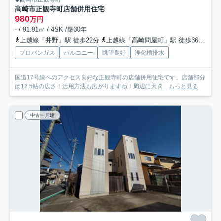
高崎市正観寺町店舗併用住宅
980
万円
- / 91.91㎡ / 4SK /築30年
上越線「井野」駅 徒歩22分
上越線「高崎問屋町」駅 徒歩36分
両
プロパンガス
バルコニー
眺望良好
浄化槽排水
国道17号線へのアクセス良好な正観寺町の店舗併用住宅です。店舗部分
は12.5帖の広さ！活用方法も広がりますね！周辺に大き...
もっと見る
中古一戸建