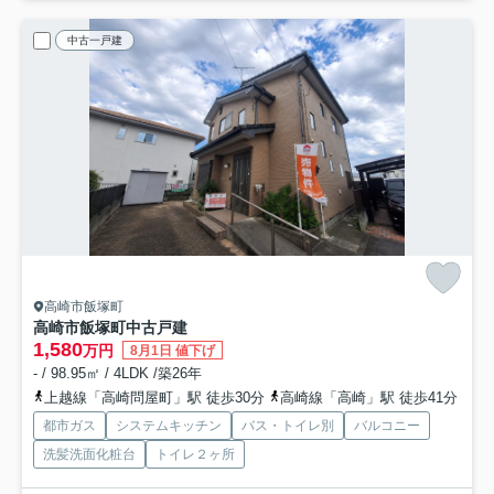
中古一戸建
高崎市飯塚町
高崎市飯塚町中古戸建
1,580
万円
8月1日 値下げ
- / 98.95㎡ / 4LDK /築26年
上越線「高崎問屋町」駅 徒歩30分
高崎線「高崎」駅 徒歩41分
都市ガス
システムキッチン
バス・トイレ別
バルコニー
洗髪洗面化粧台
トイレ２ヶ所