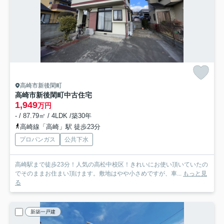
高崎市新後閑町
高崎市新後閑町中古住宅
1,949
万円
- / 87.79㎡ / 4LDK /築30年
高崎線「高崎」駅 徒歩23分
プロパンガス
公共下水
高崎駅まで徒歩23分！人気の高松中校区！きれいにお使い頂いていたの
でそのままお住まい頂けます。敷地はやや小さめですが、車...
もっと見
る
新築一戸建