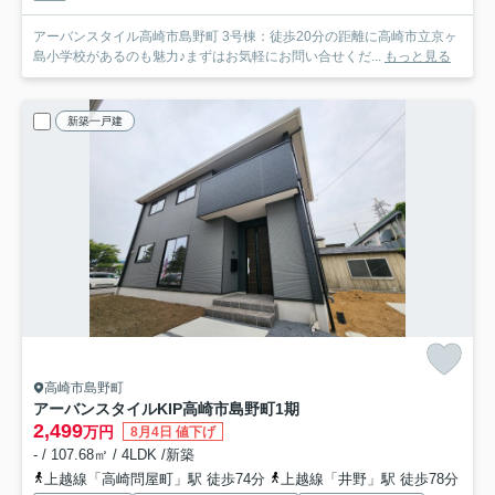
アーバンスタイル高崎市島野町 3号棟：徒歩20分の距離に高崎市立京ヶ
島小学校があるのも魅力♪まずはお気軽にお問い合せくだ...
もっと見る
新築一戸建
高崎市島野町
アーバンスタイルKIP高崎市島野町1期
2,499
万円
8月4日 値下げ
- / 107.68㎡ / 4LDK /新築
上越線「高崎問屋町」駅 徒歩74分
上越線「井野」駅 徒歩78分