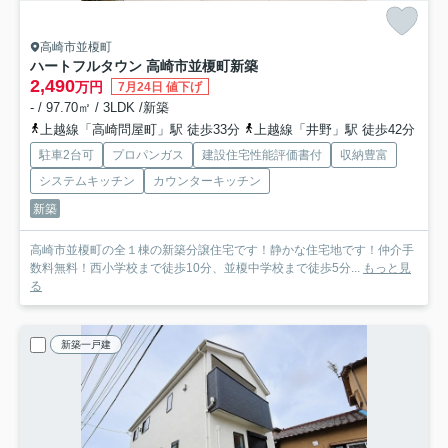
高崎市並榎町
ハートフルタウン 高崎市並榎町新築
2,490
万円
7月24日 値下げ
- / 97.70㎡ / 3LDK /新築
上越線「高崎問屋町」駅 徒歩33分
上越線「井野」駅 徒歩42分
駐車2台可
プロパンガス
建設住宅性能評価書付
収納豊富
システムキッチン
カウンターキッチン
新築
高崎市並榎町の全１棟の新築分譲住宅です！静かな住宅地です！仲介手
数料無料！西小学校まで徒歩10分、並榎中学校まで徒歩5分...
もっと見
る
新築一戸建