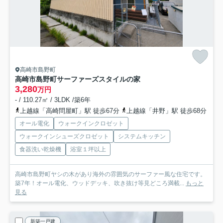
高崎市島野町
高崎市島野町サーファーズスタイルの家
3,280
万円
- / 110.27㎡ / 3LDK /築6年
上越線「高崎問屋町」駅 徒歩67分
上越線「井野」駅 徒歩68分
オール電化
ウォークインクロゼット
ウォークインシューズクロゼット
システムキッチン
食器洗い乾燥機
浴室１坪以上
高崎市島野町ヤシの木があり海外の雰囲気のサーファー風な住宅です。
築7年！オール電化、ウッドデッキ、吹き抜け等見どころ満載...
もっと
見る
新築一戸建