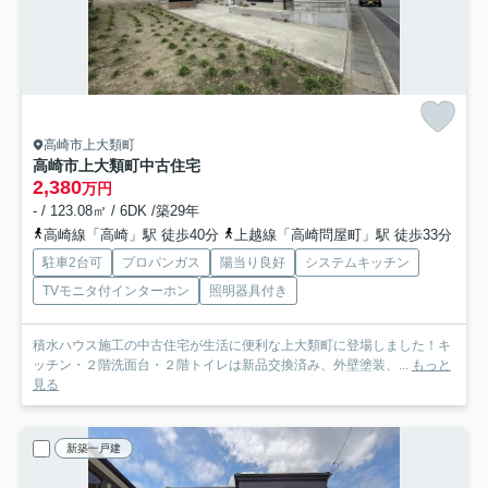
高崎市上大類町
高崎市上大類町中古住宅
2,380
万円
- / 123.08㎡ / 6DK /築29年
高崎線「高崎」駅 徒歩40分
上越線「高崎問屋町」駅 徒歩33分
駐車2台可
プロパンガス
陽当り良好
システムキッチン
TVモニタ付インターホン
照明器具付き
積水ハウス施工の中古住宅が生活に便利な上大類町に登場しました！キ
ッチン・２階洗面台・２階トイレは新品交換済み、外壁塗装、...
もっと
見る
新築一戸建