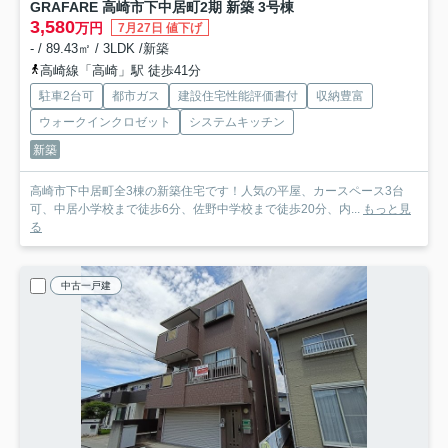
GRAFARE 高崎市下中居町2期 新築 3号棟
3,580
万円
7月27日 値下げ
- / 89.43㎡ / 3LDK /新築
高崎線「高崎」駅 徒歩41分
駐車2台可
都市ガス
建設住宅性能評価書付
収納豊富
ウォークインクロゼット
システムキッチン
新築
高崎市下中居町全3棟の新築住宅です！人気の平屋、カースペース3台
可、中居小学校まで徒歩6分、佐野中学校まで徒歩20分、内...
もっと見
る
中古一戸建