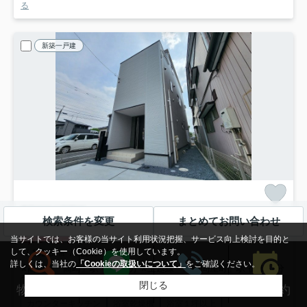
る
新築一戸建
高崎市上和田町
検索条件を変更
まとめてお問い合わせ
リナージュ高崎上和田町1期新築
2,790
万円
当サイトでは、お客様の当サイト利用状況把握、サービス向上検討を目的と
して、クッキー（Cookie）を使用しています。
- / 102.67㎡ / 3LDK /新築
詳しくは、当社の
「Cookieの取扱いについて」
をご確認ください。
高崎線「高崎」駅 徒歩31分
上越線「高崎問屋町」駅 徒歩37分
閉じる
駐車2台可
都市ガス
建設住宅性能評価書付
来店予約
物件検索
LINEする
電話する
カウンターキッチン
浴室乾燥機
浴室１坪以上