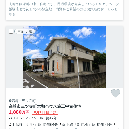
高崎市飯塚町の中古住宅です。周辺環境が充実しているエリア、ベルク
飯塚店まで徒歩4分の好立地！内覧をご希望の方はお気軽にお...
もっと
見る
中古一戸建
高崎市三ツ寺町
高崎市三ツ寺町大和ハウス施工中古住宅
1,880
万円
8月1日 値下げ
- / 126.23㎡ / 4SLDK /築17年
上越線「井野」駅 徒歩64分
両毛線「新前橋」駅 徒歩71分
上越線