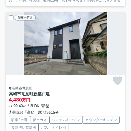
台可、中居小学校まで徒歩15分、佐野中学校まで徒歩9分...
もっと見る
新築一戸建
高崎市竜見町
高崎市竜見町新築戸建
4,480
万円
- / 99.49㎡ / 3LDK /新築
高崎線「高崎」駅 徒歩15分
駐車2台可
都市ガス
システムキッチン
カウンターキッチン
食器洗い乾燥機
バス・トイレ別