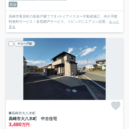
新築
高崎市竜見町の新築戸建てです♪ケイアイスター不動産施工、仲介手数
料無料サービス！各窓網戸サービス、リビングにエアコン設置...
もっと
見る
中古一戸建
高崎市大八木町
高崎市大八木町 中古住宅
3,480
万円