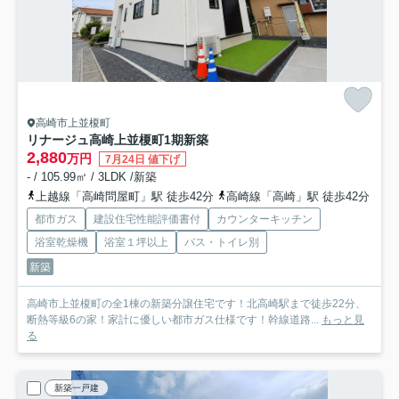
高崎市上並榎町
リナージュ高崎上並榎町1期新築
2,880
万円
7月24日 値下げ
- / 105.99㎡ / 3LDK /新築
上越線「高崎問屋町」駅 徒歩42分
高崎線「高崎」駅 徒歩42分
都市ガス
建設住宅性能評価書付
カウンターキッチン
浴室乾燥機
浴室１坪以上
バス・トイレ別
新築
高崎市上並榎町の全1棟の新築分譲住宅です！北高崎駅まで徒歩22分、
断熱等級6の家！家計に優しい都市ガス仕様です！幹線道路...
もっと見
る
新築一戸建