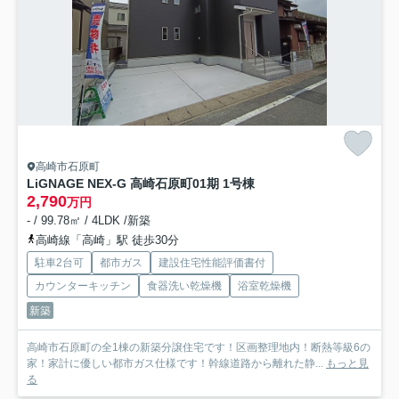
高崎市石原町
LiGNAGE NEX-G 高崎石原町01期 1号棟
2,790
万円
- / 99.78㎡ / 4LDK /新築
高崎線「高崎」駅 徒歩30分
駐車2台可
都市ガス
建設住宅性能評価書付
カウンターキッチン
食器洗い乾燥機
浴室乾燥機
新築
高崎市石原町の全1棟の新築分譲住宅です！区画整理地内！断熱等級6の
家！家計に優しい都市ガス仕様です！幹線道路から離れた静...
もっと見
る