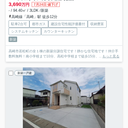
3,690
万円
7月24日 値下げ
- / 94.40㎡ / 3LDK /新築
高崎線「高崎」駅 徒歩12分
駐車2台可
都市ガス
建設住宅性能評価書付
収納豊富
システムキッチン
カウンターキッチン
新築
高崎市若松町の全１棟の新築分譲住宅です！静かな住宅地です！仲介手
数料無料！南小学校まで10分、高松中学校まで徒歩15分、...
もっと見る
新築一戸建