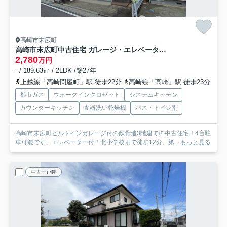
高崎市末広町
高崎市末広町中古住宅 ガレージ・エレベーター付き！
2,780
万円
- / 189.63㎡ / 2LDK /築27年
上越線「高崎問屋町」駅 徒歩22分
高崎線「高崎」駅 徒歩23分
都市ガス
ウォークインクロゼット
システムキッチン
カウンターキッチン
食器洗い乾燥機
バス・トイレ別
高崎市末広町ビルトインガレージ付の鉄骨造3階建ての中古住宅！4台駐
車可能です、エレベーター付！北小学校まで徒歩12分、第...
もっと見る
中古一戸建