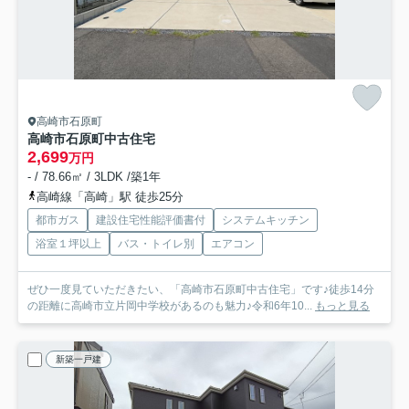
高崎市石原町
高崎市石原町中古住宅
2,699
万円
- / 78.66㎡ / 3LDK /築1年
高崎線「高崎」駅 徒歩25分
都市ガス
建設住宅性能評価書付
システムキッチン
浴室１坪以上
バス・トイレ別
エアコン
ぜひ一度見ていただきたい、「高崎市石原町中古住宅」です♪徒歩14分
の距離に高崎市立片岡中学校があるのも魅力♪令和6年10...
もっと見る
新築一戸建