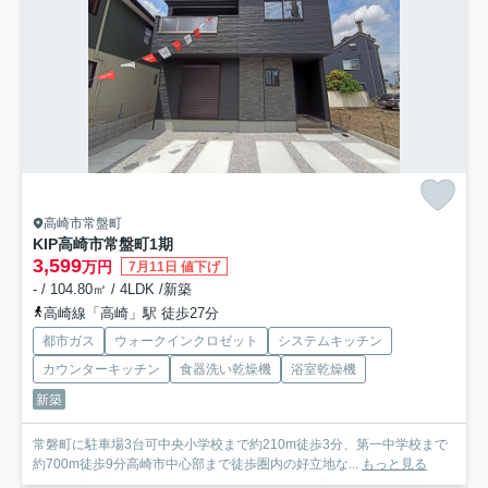
高崎市常盤町
KIP高崎市常盤町1期
3,599
万円
7月11日 値下げ
- / 104.80㎡ / 4LDK /新築
高崎線「高崎」駅 徒歩27分
都市ガス
ウォークインクロゼット
システムキッチン
カウンターキッチン
食器洗い乾燥機
浴室乾燥機
新築
常磐町に駐車場3台可中央小学校まで約210m徒歩3分、第一中学校まで
約700m徒歩9分高崎市中心部まで徒歩圏内の好立地な...
もっと見る