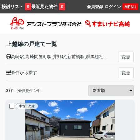
検討リスト
最近見た物件
0
0
会員登録
ログイン
MENU
上越線の戸建て一覧
高崎駅,高崎問屋町駅,井野駅,新前橋駅,群馬総社駅,八木原駅,渋川駅,敷島駅,津久田駅,岩本駅,沼田駅,後閑駅,上牧駅,水上駅,湯檜曽駅,土合駅,土樽駅,越後中里駅,岩原スキー場前駅,越後湯沢駅,石打駅,大沢駅,上越国際スキー場前駅,塩沢駅,六日町駅,五日町駅,浦佐駅,八色駅,小出駅,越後堀之内駅,北堀之内駅,越後川口駅,小千谷駅,越後滝谷駅,宮内駅,長岡駅
変更
条件から探す
変更
27
件（会員物件 1件）
中古一戸建