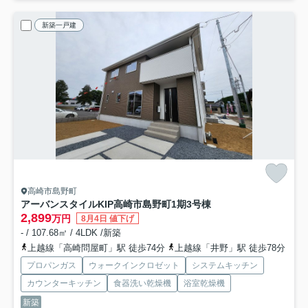
新築一戸建
高崎市島野町
アーバンスタイルKIP高崎市島野町1期
3号棟
2,899
万円
8月4日 値下げ
- / 107.68㎡ / 4LDK /新築
上越線「高崎問屋町」駅 徒歩74分
上越線「井野」駅 徒歩78分
プロパンガス
ウォークインクロゼット
システムキッチン
カウンターキッチン
食器洗い乾燥機
浴室乾燥機
新築