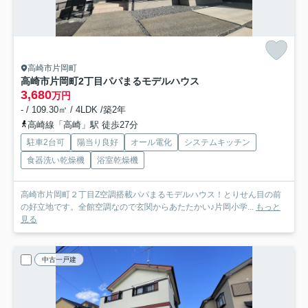
高崎市片岡町
高崎市片岡町2丁目パパまるモデルハウス
3,680
万円
- / 109.30㎡ / 4LDK /築2年
高崎線「高崎」駅 徒歩27分
駐車2台可
陽当り良好
オール電化
システムキッチン
食器洗い乾燥機
浴室乾燥機
高崎市片岡町２丁目Z空調搭載パパまるモデルハウス！とりせん目の前
の好立地です。全館空調なので玄関からあたたかい♪片岡小学...
もっと
見る
中古一戸建