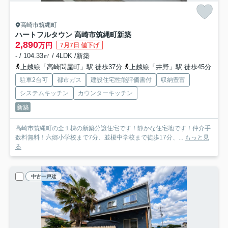
高崎市筑縄町
ハートフルタウン 高崎市筑縄町新築
2,890
万円
7月7日 値下げ
- / 104.33㎡ / 4LDK /新築
上越線「高崎問屋町」駅 徒歩37分
上越線「井野」駅 徒歩45分
駐車2台可
都市ガス
建設住宅性能評価書付
収納豊富
システムキッチン
カウンターキッチン
新築
高崎市筑縄町の全１棟の新築分譲住宅です！静かな住宅地です！仲介手
数料無料！六郷小学校まで7分、並榎中学校まで徒歩17分、...
もっと見
る
中古一戸建