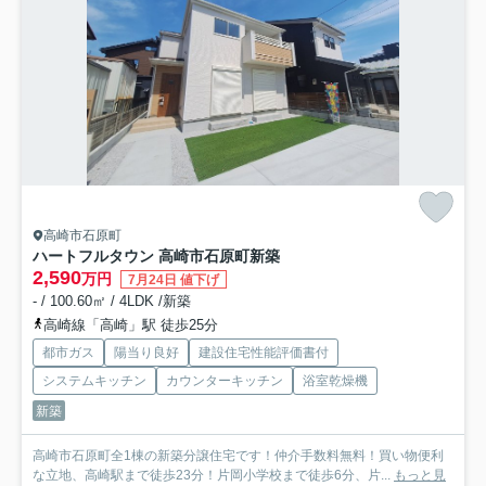
高崎市石原町
ハートフルタウン 高崎市石原町新築
2,590
万円
7月24日 値下げ
- / 100.60㎡ / 4LDK /新築
高崎線「高崎」駅 徒歩25分
都市ガス
陽当り良好
建設住宅性能評価書付
システムキッチン
カウンターキッチン
浴室乾燥機
新築
高崎市石原町全1棟の新築分譲住宅です！仲介手数料無料！買い物便利
な立地、高崎駅まで徒歩23分！片岡小学校まで徒歩6分、片...
もっと見