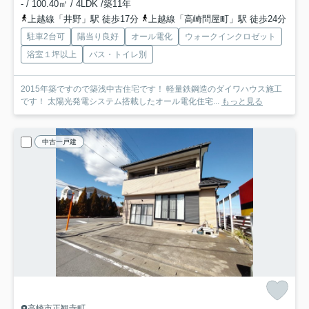
- / 100.40㎡ / 4LDK /築11年
上越線「井野」駅 徒歩17分
上越線「高崎問屋町」駅 徒歩24分
駐車2台可
陽当り良好
オール電化
ウォークインクロゼット
浴室１坪以上
バス・トイレ別
2015年築ですので築浅中古住宅です！ 軽量鉄鋼造のダイワハウス施工
です！ 太陽光発電システム搭載したオール電化住宅...
もっと見る
中古一戸建
高崎市正観寺町