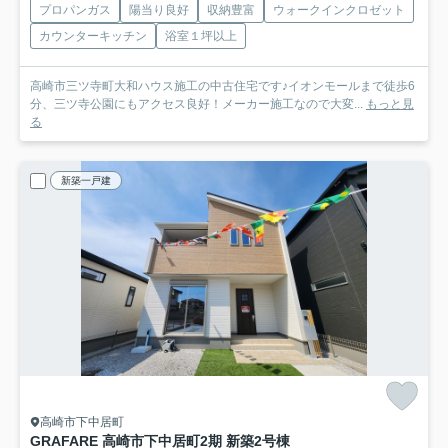
プロパンガス
陽当り良好
収納豊富
ウォークインクロゼット
カウンターキッチン
浴室１坪以上
高崎市三ツ寺町大和ハウス施工の中古住宅です♪イオンモールまで徒歩6
分、三ツ寺公園にもアクセス良好！メーカー施工なので大変...
もっと見
る
新築一戸建
高崎市下中居町
GRAFARE 高崎市下中居町2期 新築2号棟