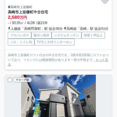
高崎市上並榎町
高崎市上並榎町中古住宅
2,580
万円
- / 93.05㎡ / 4LDK /築21年
上越線「高崎問屋町」駅 徒歩36分
高崎線「高崎」駅 徒歩51分
プロパンガス
陽当り良好
システムキッチン
浴室１坪以上
バス・トイレ別
TVモニタ付インターホン
高崎市上並榎町ロフト付きの中古住宅です。2階洋室2部屋にロフトがつ
いており、リビングには螺旋階段があります！西小学校まで...
もっと見
る
中古一戸建