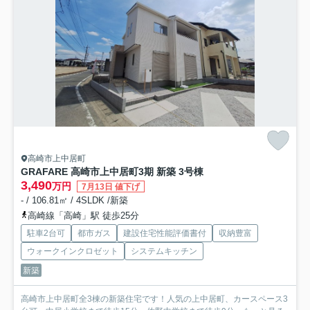
高崎市上中居町
GRAFARE 高崎市上中居町3期 新築 3号棟
3,490
万円
7月13日 値下げ
- / 106.81㎡ / 4SLDK /新築
高崎線「高崎」駅 徒歩25分
駐車2台可
都市ガス
建設住宅性能評価書付
収納豊富
ウォークインクロゼット
システムキッチン
新築
高崎市上中居町全3棟の新築住宅です！人気の上中居町、カースペース3