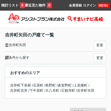
検討リスト
最近見た物件
0
0
会員登録
ログイン
MENU
吉井町矢田の戸建て一覧
吉井町矢田
変更
条件から探す
変更
おすすめのエリア
吉井町下長根
/
石原町
/
島野町
/
倉賀野町
/
上並榎町
/
吉井町吉井
/
下中居町
/
大八木町
/
正観寺町
/
吉井町矢田