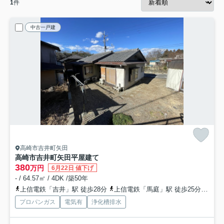
1
件
中古一戸建
高崎市吉井町矢田
高崎市吉井町矢田平屋建て
380
万円
6月22日 値下げ
- / 64.57㎡ / 4DK /築50年
上信電鉄「吉井」駅 徒歩28分
上信電鉄「馬庭」駅 徒歩25分
上信
プロパンガス
電気有
浄化槽排水