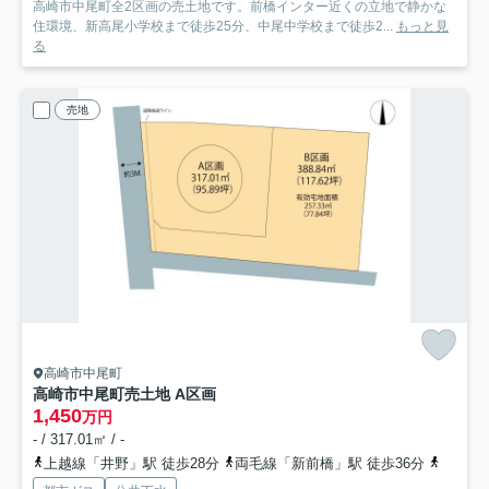
高崎市中尾町全2区画の売土地です。前橋インター近くの立地で静かな
住環境、新高尾小学校まで徒歩25分、中尾中学校まで徒歩2...
もっと見
る
売地
高崎市中尾町
高崎市中尾町売土地 A区画
1,450
万円
- / 317.01㎡ / -
上越線「井野」駅 徒歩28分
両毛線「新前橋」駅 徒歩36分
上越線