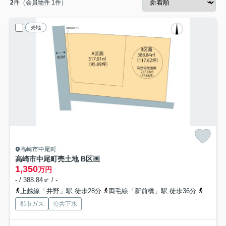
2
件（会員物件 1件）
売地
高崎市中尾町
高崎市中尾町売土地 B区画
1,350
万円
- / 388.84㎡ / -
上越線「井野」駅 徒歩28分
両毛線「新前橋」駅 徒歩36分
上越線
都市ガス
公共下水