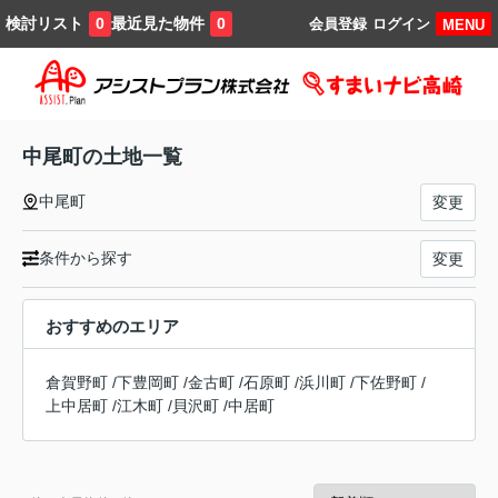
検討リスト
最近見た物件
0
0
会員登録
ログイン
MENU
中尾町の土地一覧
中尾町
変更
条件から探す
変更
おすすめのエリア
倉賀野町
/
下豊岡町
/
金古町
/
石原町
/
浜川町
/
下佐野町
/
上中居町
/
江木町
/
貝沢町
/
中居町