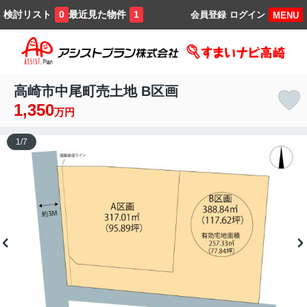
検討リスト
最近見た物件
0
1
会員登録
ログイン
MENU
高崎市中尾町売土地 B区画
1,350
万円
1
/
7