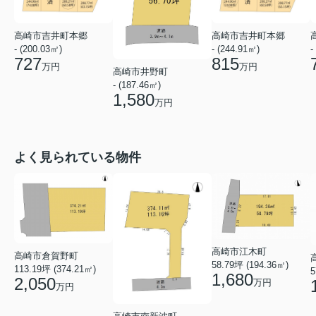
高崎市吉井町本郷
高崎市吉井町本郷
- (200.03㎡)
- (244.91㎡)
-
727
815
万円
万円
高崎市井野町
- (187.46㎡)
1,580
万円
よく見られている物件
高崎市江木町
高崎市倉賀野町
58.79坪 (194.36㎡)
113.19坪 (374.21㎡)
5
1,680
2,050
万円
万円