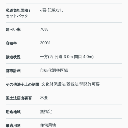
-/要 記載なし
私道負担面積 /
セットバック
70%
建ぺい率
200%
容積率
一方(西 公道 3.0m 間口 4.0m)
接道状況
市街化調整区域
都市計画
文化財保護法/景観法/開発許可要
その他法令上の制限
不要
国土法届出要否
無指定
用途地域
住宅用地
最適用途