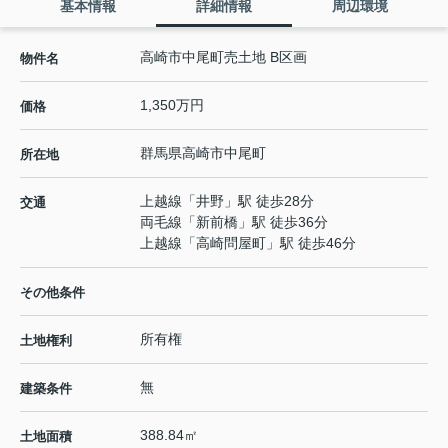
基本情報
詳細情報
周辺環境
高崎市中尾町売土地 B区画
物件名
1,350万円
価格
群馬県
高崎市
中尾町
所在地
上越線
「
井野
」駅 徒歩28分
交通
両毛線
「
新前橋
」駅 徒歩36分
上越線
「
高崎問屋町
」駅 徒歩46分
その他条件
所有権
土地権利
無
建築条件
388.84㎡
土地面積