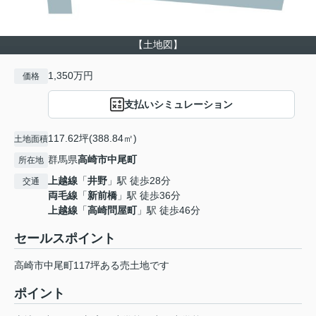
【土地図】
1,350万円
価格
支払いシミュレーション
117.62坪(388.84㎡)
土地面積
群馬県
高崎市
中尾町
所在地
上越線
「
井野
」駅 徒歩28分
交通
両毛線
「
新前橋
」駅 徒歩36分
上越線
「
高崎問屋町
」駅 徒歩46分
セールスポイント
高崎市中尾町117坪ある売土地です
ポイント