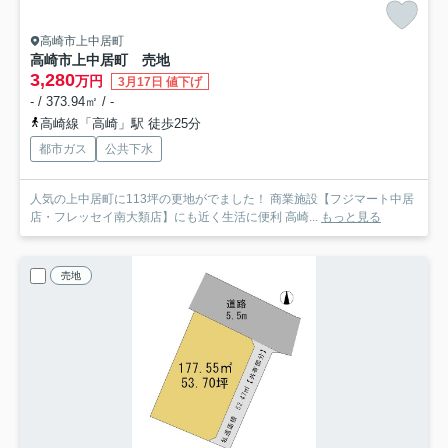
高崎市上中居町
高崎市上中居町 売地
3,280
万円
3月17日 値下げ
- / 373.94㎡ / -
高崎線「高崎」駅 徒歩25分
都市ガス
公共下水
人気の上中居町に113坪の更地がでました！ 商業施設【フジマート中居
店・フレッセイ南大類店】にも近く生活に便利 高崎...
もっと見る
売地