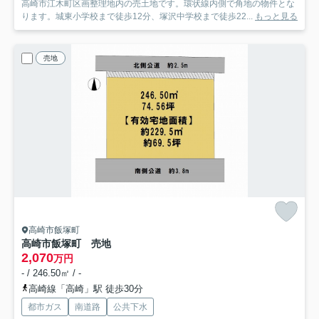
高崎市江木町区画整理地内の売土地です。環状線内側で角地の物件とな
ります。城東小学校まで徒歩12分、塚沢中学校まで徒歩22...
もっと見る
売地
高崎市飯塚町
高崎市飯塚町 売地
2,070
万円
- / 246.50㎡ / -
高崎線「高崎」駅 徒歩30分
都市ガス
南道路
公共下水