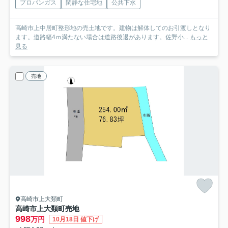
プロパンガス
閑静な住宅地
公共下水
高崎市上中居町整形地の売土地です。建物は解体してのお引渡しとなり
ます。道路幅4ｍ満たない場合は道路後退があります。佐野小...
もっと
見る
売地
高崎市上大類町
高崎市上大類町売地
998
万円
10月18日 値下げ