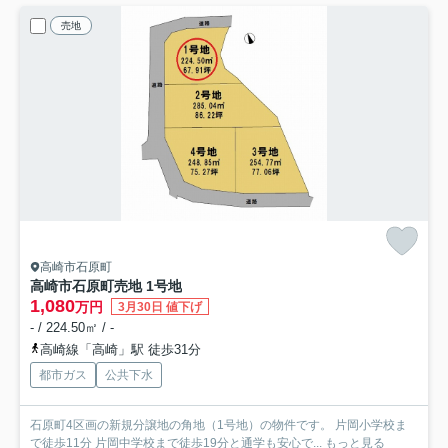
売地
高崎市石原町
高崎市石原町売地 1号地
1,080
万円
3月30日 値下げ
- / 224.50㎡ / -
高崎線「高崎」駅 徒歩31分
都市ガス
公共下水
石原町4区画の新規分譲地の角地（1号地）の物件です。 片岡小学校ま
で徒歩11分 片岡中学校まで徒歩19分と通学も安心で...
もっと見る