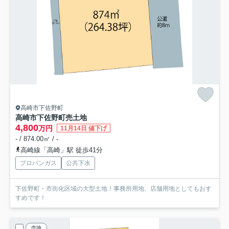
高崎市下佐野町
高崎市下佐野町売土地
4,800
万円
11月14日 値下げ
- / 874.00㎡ / -
高崎線「高崎」駅 徒歩41分
プロパンガス
公共下水
下佐野町・市街化区域の大型土地！事務所用地、店舗用地としてもおす
すめです！
売地