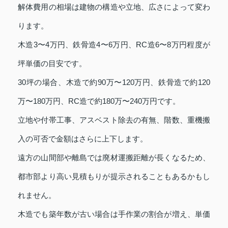
解体費用の相場は建物の構造や立地、広さによって変わ
ります。
木造3〜4万円、鉄骨造4〜6万円、RC造6〜8万円程度が
坪単価の目安です。
30坪の場合、木造で約90万〜120万円、鉄骨造で約120
万〜180万円、RC造で約180万〜240万円です。
立地や付帯工事、アスベスト除去の有無、階数、重機搬
入の可否で金額はさらに上下します。
遠方の山間部や離島では廃材運搬距離が長くなるため、
都市部より高い見積もりが提示されることもあるかもし
れません。
木造でも築年数が古い場合は手作業の割合が増え、単価