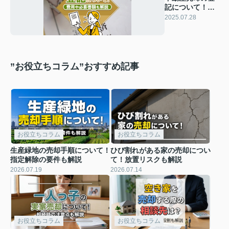
記について！費
用や必要書類も
2025.07.28
解説
”お役立ちコラム”おすすめ記事
お役立ちコラム
お役立ちコラム
生産緑地の売却手順について！
ひび割れがある家の売却につい
指定解除の要件も解説
て！放置リスクも解説
2026.07.19
2026.07.14
お役立ちコラム
お役立ちコラム