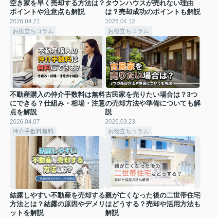
空き家を早く売却する方法は？
タウンハウスが売れない理由
ポイントや注意点も解説
は？売却成功のポイントも解説
2026.04.21
2026.04.12
お役立ちコラム
お役立ちコラム
不動産購入の仲介手数料は無料
古民家を売りたい場合は？3つ
にできる？仕組み・相場・注意
の売却方法や準備についても解
点を解説
説
2026.04.07
2026.03.23
仲介手数料無料
お役立ちコラム
結露しやすい不動産を売却する
親が亡くなった後の二世帯住宅
方法とは？結露の原因やデメリ
はどうする？売却や活用方法も
ットを解説
解説