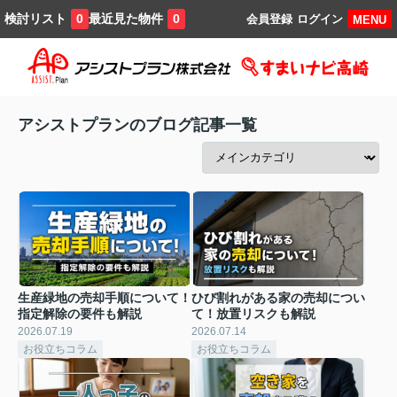
検討リスト
最近見た物件
0
0
会員登録
ログイン
MENU
アシストプランのブログ記事一覧
生産緑地の売却手順について！
ひび割れがある家の売却につい
指定解除の要件も解説
て！放置リスクも解説
2026.07.19
2026.07.14
お役立ちコラム
お役立ちコラム