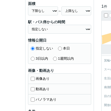
面積
1
件
～
駅・バス停からの時間
情報公開日
指定しない
本日
3日以内
1週間以内
箕輪
スー
画像・動画あり
画像あり
生活
南側
動画あり
目の
パノラマあり
開放