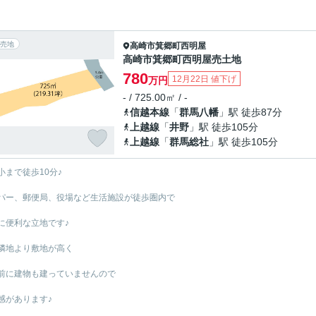
売地
高崎市
箕郷町西明屋
高崎市箕郷町西明屋売土地
780
12月22日 値下げ
万円
- / 725.00㎡ / -
信越本線
「
群馬八幡
」駅 徒歩87分
上越線
「
井野
」駅 徒歩105分
上越線
「
群馬総社
」駅 徒歩105分
小まで徒歩10分♪
パー、郵便局、役場など生活施設が徒歩圏内で
に便利な立地です♪
隣地より敷地が高く
前に建物も建っていませんので
感があります♪