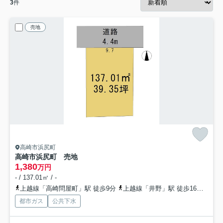
3
件
売地
高崎市浜尻町
高崎市浜尻町 売地
1,380
万円
- / 137.01㎡ / -
上越線「高崎問屋町」駅 徒歩9分
上越線「井野」駅 徒歩16分
信越
都市ガス
公共下水