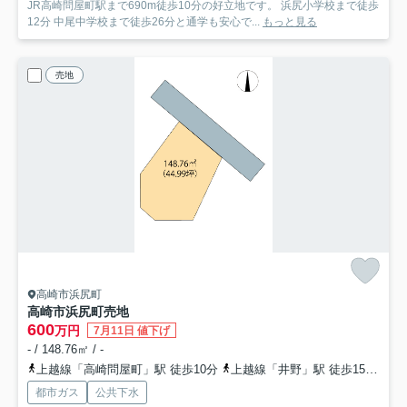
JR高崎問屋町駅まで690m徒歩10分の好立地です。 浜尻小学校まで徒歩
12分 中尾中学校まで徒歩26分と通学も安心で...
もっと見る
売地
高崎市浜尻町
高崎市浜尻町売地
600
万円
7月11日 値下げ
- / 148.76㎡ / -
上越線「高崎問屋町」駅 徒歩10分
上越線「井野」駅 徒歩15分
信
都市ガス
公共下水