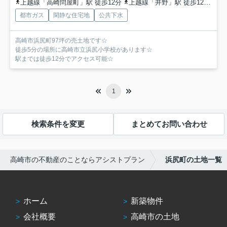
上越線「高崎問屋町」駅 徒歩12分
上越線「井野」駅 徒歩12分
信
都市ガス
閑静な住宅地
公共下水
高崎市浜尻町97坪の売土地です☆
徒歩5分の場所に高崎市立浜尻小学校があります☆
駅までは徒歩12分でアクセス可能☆
1
検索条件を変更
まとめてお問い合わせ
高崎市の不動産のことならアシストプラン
浜尻町の土地一覧
ホーム
新築物件
会社概要
高崎市の土地