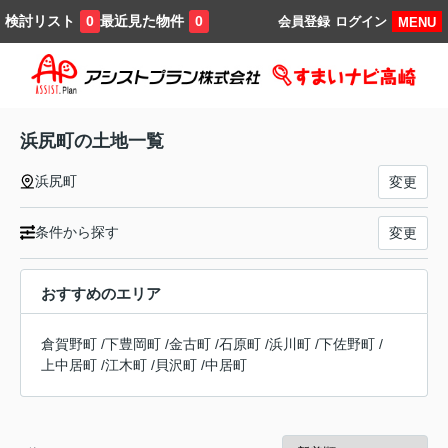
検討リスト
最近見た物件
0
0
会員登録
ログイン
MENU
浜尻町の土地一覧
浜尻町
変更
条件から探す
変更
おすすめのエリア
倉賀野町
/
下豊岡町
/
金古町
/
石原町
/
浜川町
/
下佐野町
/
上中居町
/
江木町
/
貝沢町
/
中居町