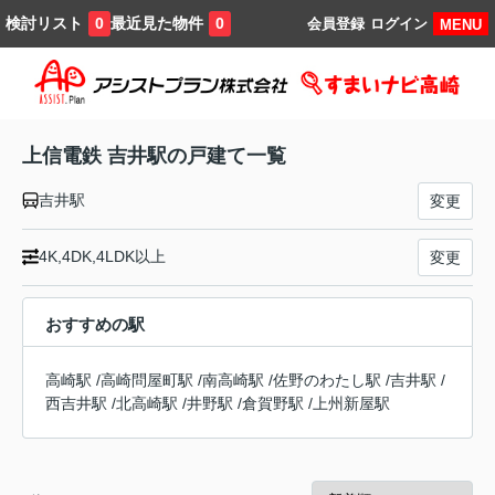
検討リスト
最近見た物件
0
0
会員登録
ログイン
MENU
上信電鉄 吉井駅の戸建て一覧
吉井駅
変更
4K,4DK,4LDK以上
変更
おすすめの駅
高崎駅
/
高崎問屋町駅
/
南高崎駅
/
佐野のわたし駅
/
吉井駅
/
西吉井駅
/
北高崎駅
/
井野駅
/
倉賀野駅
/
上州新屋駅