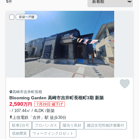
5
件
新築一戸建
高崎市吉井町長根
Blooming Garden 高崎市吉井町長根町3期 新築
2,590
万円
7月28日 値下げ
- / 107.44㎡ / 4LDK /新築
上信電鉄「吉井」駅 徒歩30分
駐車2台可
プロパンガス
陽当り良好
建設住宅性能評価書付
収納豊富
ウォークインクロゼット