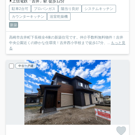
上信電鉄「吉井」駅 徒歩12分
駐車2台可
プロパンガス
陽当り良好
システムキッチン
カウンターキッチン
浴室乾燥機
新築
高崎市吉井町下長根全4棟の新築住宅です。仲介手数料無料物件！吉井
中央公園近くの静かな住環境！吉井西小学校まで徒歩17分、...
もっと見
る
中古一戸建