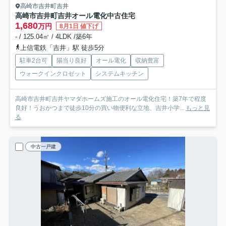
高崎市吉井町吉井
高崎市吉井町吉井オール電化中古住宅
1,680
万円
8月1日 値下げ
- / 125.04㎡ / 4LDK /築6年
上信電鉄「吉井」駅 徒歩5分
駐車2台可
陽当り良好
オール電化
収納豊富
ウォークインクロゼット
システムキッチン
高崎市吉井町吉井ヤマダホームズ施工のオール電化住宅！築7年で程度
良好！うおかつまで徒歩10分の買い物便利な立地、吉井小学...
もっと見
る
中古一戸建