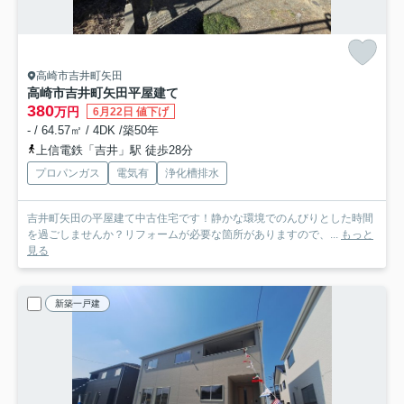
高崎市吉井町矢田
高崎市吉井町矢田平屋建て
380
万円
6月22日 値下げ
- / 64.57㎡ / 4DK /築50年
上信電鉄「吉井」駅 徒歩28分
プロパンガス
電気有
浄化槽排水
吉井町矢田の平屋建て中古住宅です！静かな環境でのんびりとした時間
を過ごしませんか？リフォームが必要な箇所がありますので、...
もっと
見る
新築一戸建