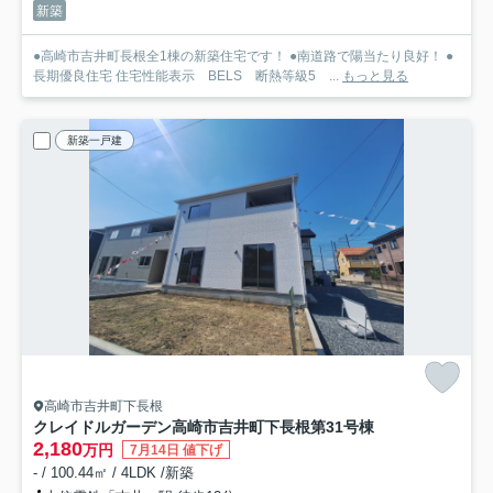
新築
●高崎市吉井町長根全1棟の新築住宅です！ ●南道路で陽当たり良好！ ●
長期優良住宅 住宅性能表示 BELS 断熱等級5 ...
もっと見る
新築一戸建
高崎市吉井町下長根
クレイドルガーデン高崎市吉井町下長根第3
1号棟
2,180
万円
7月14日 値下げ
- / 100.44㎡ / 4LDK /新築