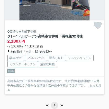
高崎市吉井町下長根
クレイドルガーデン高崎市吉井町下長根第3
2号棟
2,180
万円
- / 103.68㎡ / 4LDK /新築
上信電鉄「吉井」駅 徒歩12分
駐車2台可
プロパンガス
陽当り良好
システムキッチン
カウンターキッチン
浴室乾燥機
新築
高崎市吉井町下長根全4棟の新築住宅です。仲介手数料無料物件！吉井
中央公園近くの静かな住環境！吉井西小学校まで徒歩17分、...
もっと見
る
1