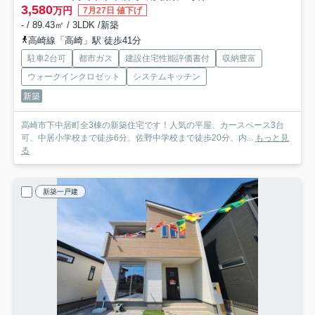
3,580
万円
7月27日 値下げ
- / 89.43㎡ / 3LDK /新築
高崎線「高崎」駅 徒歩41分
駐車2台可
都市ガス
建設住宅性能評価書付
収納豊富
ウォークインクロゼット
システムキッチン
新築
高崎市下中居町全3棟の新築住宅です！人気の平屋、カースペース3台
可、中居小学校まで徒歩6分、佐野中学校まで徒歩20分、内...
もっと見
る
新築一戸建