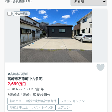
7
件（会員物件 1件）
中古一戸建
高崎市石原町
高崎市石原町中古住宅
2,699
万円
- / 78.66㎡ / 3LDK /築1年
高崎線「高崎」駅 徒歩25分
都市ガス
建設住宅性能評価書付
システムキッチン
浴室１坪以上
バス・トイレ別
エアコン