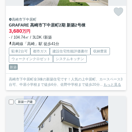
高崎市下中居町
GRAFARE 高崎市下中居町2期 新築2号棟
3,680
万円
- / 104.74㎡ / 3LDK /新築
高崎線「高崎」駅 徒歩41分
駐車2台可
都市ガス
建設住宅性能評価書付
収納豊富
ウォークインクロゼット
システムキッチン
新築
高崎市下中居町全3棟の新築住宅です！人気の上中居町、カースペース3
台可、中居小学校まで徒歩6分、佐野中学校まで徒歩20分...
もっと見る
新築一戸建