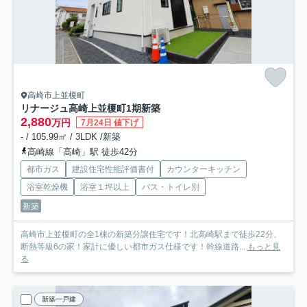
高崎市上並榎町
リナージュ高崎上並榎町1期新築
2,880
万円
7月24日 値下げ
- / 105.99㎡ / 3LDK /新築
高崎線「高崎」駅 徒歩42分
都市ガス
建設住宅性能評価書付
カウンターキッチン
浴室乾燥機
浴室１坪以上
バス・トイレ別
新築
高崎市上並榎町の全1棟の新築分譲住宅です！北高崎駅まで徒歩22分、
断熱等級6の家！家計に優しい都市ガス仕様です！幹線道路...
もっと見
る
新築一戸建