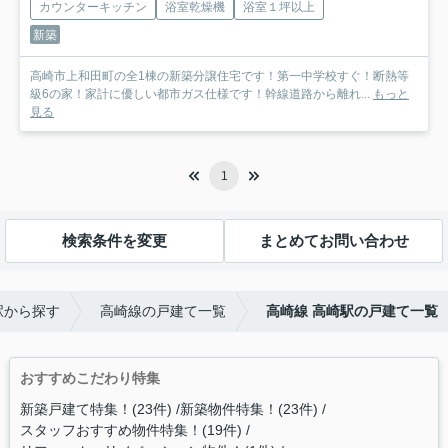
カウンターキッチン
浴室乾燥機
浴室１坪以上
新築
高崎市上和田町の全1棟の新築分譲住宅です！第一中学校すぐ！断熱等
級6の家！家計に優しい都市ガス仕様です！幹線道路から離れ...
もっと
見る
1
検索条件を変更
まとめてお問い合わせ
駅から探す
高崎線の戸建て一覧
高崎線 高崎駅の戸建て一覧
おすすめこだわり特集
新築戸建て特集！(23件)
新築物件特集！(23件)
スタッフおすすめ物件特集！(19件)