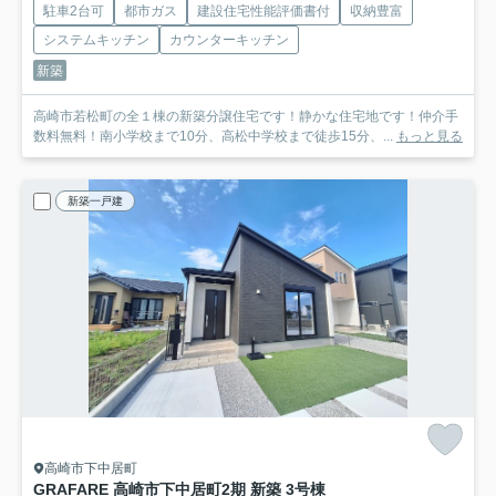
駐車2台可
都市ガス
建設住宅性能評価書付
収納豊富
システムキッチン
カウンターキッチン
新築
高崎市若松町の全１棟の新築分譲住宅です！静かな住宅地です！仲介手
数料無料！南小学校まで10分、高松中学校まで徒歩15分、...
もっと見る
新築一戸建
高崎市下中居町
GRAFARE 高崎市下中居町2期 新築 3号棟