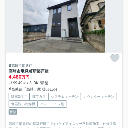
高崎市竜見町
高崎市竜見町新築戸建
4,480
万円
- / 99.49㎡ / 3LDK /新築
高崎線「高崎」駅 徒歩15分
駐車2台可
都市ガス
システムキッチン
カウンターキッチン
食器洗い乾燥機
バス・トイレ別
新築
高崎市竜見町の新築戸建てです♪ケイアイスター不動産施工、仲介手数