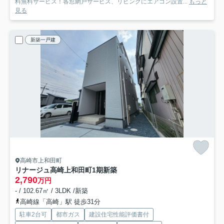
料無料サービス！各窓網戸サービス、リビングにエアコン設置...
もっと
見る
新築一戸建
高崎市上和田町
リナージュ高崎上和田町1期新築
2,790
万円
- / 102.67㎡ / 3LDK /新築
高崎線「高崎」駅 徒歩31分
駐車2台可
都市ガス
建設住宅性能評価書付