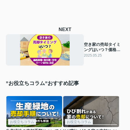
NEXT
空き家の売却タイミ
ングはいつ？価格相
場・築年数・住宅ロ
2025.05.25
ーン金利に注目
”お役立ちコラム”おすすめ記事
お役立ちコラム
お役立ちコラム