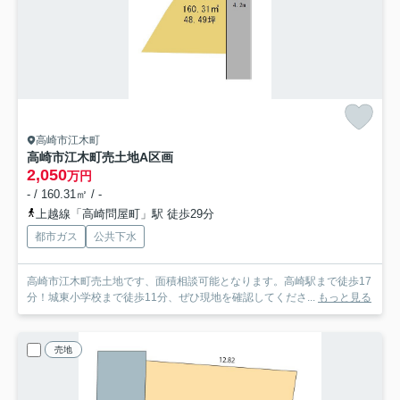
高崎市江木町
高崎市江木町売土地
A区画
2,050
万円
- / 160.31㎡ / -
上越線「高崎問屋町」駅 徒歩29分
都市ガス
公共下水
高崎市江木町売土地です、面積相談可能となります。高崎駅まで徒歩17
分！城東小学校まで徒歩11分、ぜひ現地を確認してくださ...
もっと見る
売地