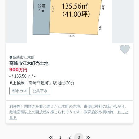
高崎市江木町
高崎市江木町売土地
900
万円
- / 135.56㎡ / -
上越線「高崎問屋町」駅 徒歩20分
都市ガス
公共下水
利便性と閑静さを兼ね備えた江木町の売地。東側は神社の緑が広がり、
敷地面積以上の開放感を感じられそうです！教育施設や買物施...
もっと
見る
1
2
3