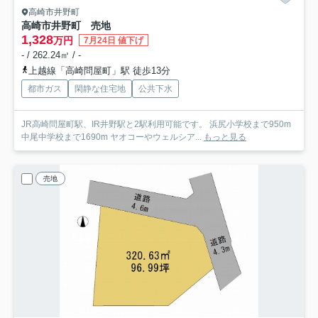
高崎市井野町
高崎市井野町 売地
1,328
万円
7月24日 値下げ
- / 262.24㎡ / -
上越線「高崎問屋町」駅 徒歩13分
都市ガス
閑静な住宅地
公共下水
JR高崎問屋町駅、IR井野駅と2駅利用可能です。 浜尻小学校まで950m
中尾中学校まで1690m ヤオコーやウェルシア...
もっと見る
売地