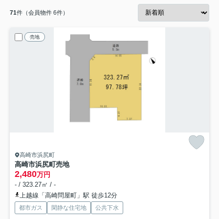
71
件（会員物件 6件）
売地
高崎市浜尻町
高崎市浜尻町売地
2,480
万円
- / 323.27㎡ / -
上越線「高崎問屋町」駅 徒歩12分
都市ガス
閑静な住宅地
公共下水