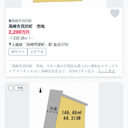
高崎市貝沢町
高崎市貝沢町 売地
2,200
万円
- / 218.18㎡ / -
上越線「高崎問屋町」駅 徒歩17分
都市ガス
公共下水
「高崎市貝沢町 売地」です☆薬や日用品を買うのに便利なドラッグス
トア マツモトキヨシ 高崎日光店まで、325mです☆広さ...
もっと見る
売地