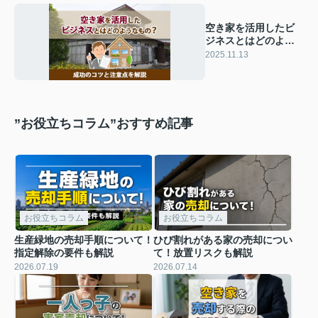
空き家を活用したビ
ジネスとはどのよう
なもの？成功のコツ
2025.11.13
と注意点を解説
”お役立ちコラム”おすすめ記事
お役立ちコラム
お役立ちコラム
生産緑地の売却手順について！
ひび割れがある家の売却につい
指定解除の要件も解説
て！放置リスクも解説
2026.07.19
2026.07.14