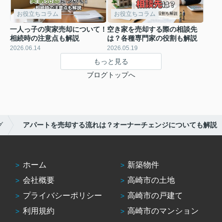
お役立ちコラム
お役立ちコラム
一人っ子の実家売却について！
空き家を売却する際の相談先
相続時の注意点も解説
は？各種専門家の役割も解説
2026.06.14
2026.05.19
もっと見る
ブログトップへ
グ
アパートを売却する流れは？オーナーチェンジについても解説
ホーム
新築物件
会社概要
高崎市の土地
プライバシーポリシー
高崎市の戸建て
利用規約
高崎市のマンション