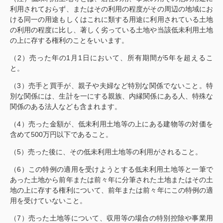
利用されておらず、またはその利用の程度がその周辺の地域にお
ける同一の用途もしくはこれに類する用途に利用されている土地
の利用の程度に比し、著しく劣っている土地や当該低未利用土地
の上に存する権利のことをいいます。
（2）売った年の1月1日において、所有期間が5年を超えるこ
と。
（3）売手と買手が、親子や夫婦など特別な関係でないこと。特
別な関係には、生計を一にする親族、内縁関係にある人、特殊な
関係のある法人なども含まれます。
（4）売った金額が、低未利用土地等の上にある建物等の対価を
含めて500万円以下であること。
（5）売った後に、その低未利用土地等の利用がされること。
（6）この特例の適用を受けようとする低未利用土地等と一筆で
あった土地から前年または前々年に分筆された土地またはその土
地の上に存する権利について、前年または前々年にこの特例の適
用を受けていないこと。
（7）売った土地等について、収用等の場合の特別控除や事業用