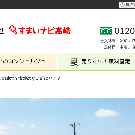
0120
営業時間：9:30～17
定休日：水曜、 
市の農地で青地のない町はどこ？