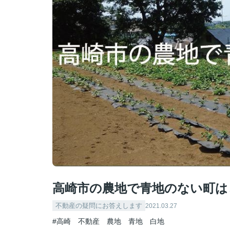
高崎市の農地で青地のない町は
不動産の疑問にお答えします
2021.03.27
#高崎 不動産 農地 青地 白地