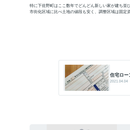
特に下佐野町はここ数年でどんどん新しい家が建ち並
市街化区域に比べ土地の値段も安く、調整区域は固定
住宅ロー
2021.04.04