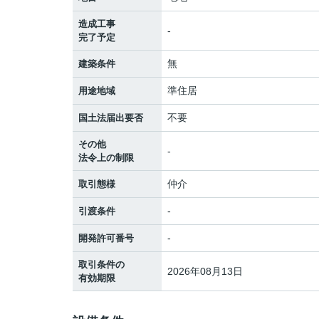
造成工事
-
完了予定
無
建築条件
準住居
用途地域
不要
国土法届出要否
その他
-
法令上の制限
仲介
取引態様
-
引渡条件
-
開発許可番号
取引条件の
2026年08月13日
有効期限