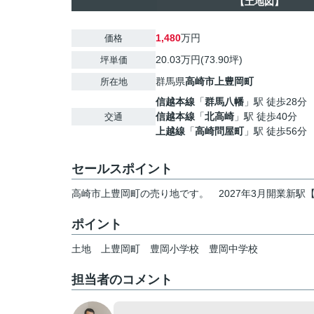
【土地図】
1,480
万円
価格
20.03万円(73.90坪)
坪単価
群馬県
高崎市
上豊岡町
所在地
信越本線
「
群馬八幡
」駅 徒歩28分
信越本線
「
北高崎
」駅 徒歩40分
交通
上越線
「
高崎問屋町
」駅 徒歩56分
セールスポイント
高崎市上豊岡町の売り地です。 2027年3月開業新駅
ポイント
土地
上豊岡町
豊岡小学校
豊岡中学校
担当者のコメント