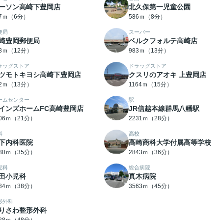
ーソン高崎下豊岡店
北久保第一児童公園
27ｍ（6分）
586ｍ（8分）
便局
スーパー
崎豊岡郵便局
ベルクフォルテ高崎店
08ｍ（12分）
983ｍ（13分）
ラッグストア
ドラッグストア
ツモトキヨシ高崎下豊岡店
クスリのアオキ 上豊岡店
92ｍ（13分）
1164ｍ（15分）
ームセンター
駅
インズホームFC高崎豊岡店
JR信越本線群馬八幡駅
606ｍ（21分）
2231ｍ（28分）
科
高校
下内科医院
高崎商科大学付属高等学校
730ｍ（35分）
2843ｍ（36分）
児科
総合病院
田小児科
真木病院
034ｍ（38分）
3563ｍ（45分）
形外科
りさわ整形外科