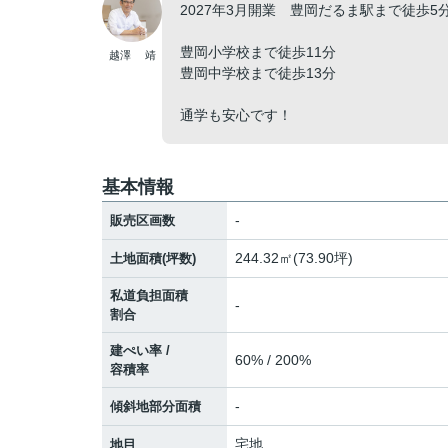
2027年3月開業 豊岡だるま駅まで徒歩
豊岡小学校まで徒歩11分
越澤 靖
豊岡中学校まで徒歩13分
通学も安心です！
基本情報
-
販売区画数
244.32㎡(73.90坪)
土地面積(坪数)
私道負担面積
-
割合
建ぺい率 /
60% / 200%
容積率
-
傾斜地部分面積
宅地
地目