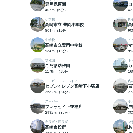
豊岡保育園
ロ
407ｍ（6分）
4
小学校
郵
高崎市立 豊岡小学校
高
804ｍ（11分）
9
中学校
ド
高崎市立豊岡中学校
マ
984ｍ（13分）
9
幼稚園
ホ
こだま幼稚園
カ
1179ｍ（15分）
1
コンビニエンスストア
内
セブンイレブン高崎下小塙店
宮
2682ｍ（34分）
2
スーパー
小
フレッセイ上並榎店
戸
2932ｍ（37分）
3
市役所・区役所
整
高崎市役所
あ