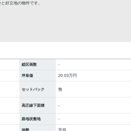
5分と好立地の物件です。
-
総区画数
20.03万円
坪単価
無
セットバック
-
高圧線下面積
-
路地状敷地
平坦
地勢