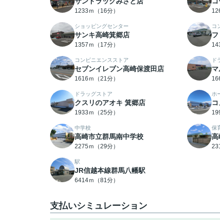
サンドラッグみさと店
コ
1233ｍ（16分）
1
ショッピングセンター
コ
サンキ高崎箕郷店
フ
1357ｍ（17分）
1
コンビニエンスストア
ド
セブンイレブン高崎保渡田店
マ
1616ｍ（21分）
1
ドラッグストア
ホ
クスリのアオキ 箕郷店
コ
1933ｍ（25分）
1
中学校
保
高崎市立群馬南中学校
高
2275ｍ（29分）
2
駅
JR信越本線群馬八幡駅
6414ｍ（81分）
支払いシミュレーション