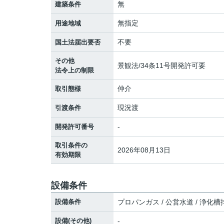
無
建築条件
無指定
用途地域
不要
国土法届出要否
その他
景観法/34条11号開発許可要
法令上の制限
仲介
取引態様
現況渡
引渡条件
-
開発許可番号
取引条件の
2026年08月13日
有効期限
設備条件
設備条件
プロパンガス / 公営水道 / 浄化槽
設備(その他)
-