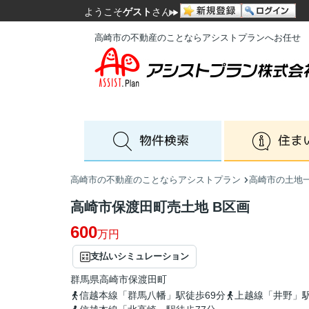
ようこそ
ゲスト
さん
高崎市の不動産のことならアシストプランへお任せ
高崎市の不動産のことならアシストプラン
高崎市の土地
高崎市保渡田町売土地 B区画
600
万円
支払いシミュレーション
群馬県
高崎市
保渡田町
信越本線「群馬八幡」駅徒歩69分
上越線「井野」駅