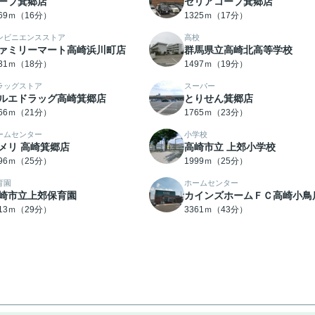
ープ箕郷店
セリアコープ箕郷店
269ｍ（16分）
1325ｍ（17分）
ンビニエンスストア
高校
ァミリーマート高崎浜川町店
群馬県立高崎北高等学校
431ｍ（18分）
1497ｍ（19分）
ラッグストア
スーパー
ルエドラッグ高崎箕郷店
とりせん箕郷店
666ｍ（21分）
1765ｍ（23分）
ームセンター
小学校
メリ 高崎箕郷店
高崎市立 上郊小学校
996ｍ（25分）
1999ｍ（25分）
育園
ホームセンター
崎市立上郊保育園
カインズホームＦＣ高崎小鳥
313ｍ（29分）
3361ｍ（43分）