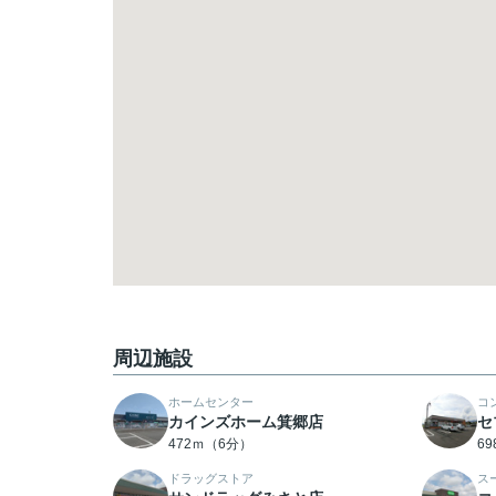
周辺施設
ホームセンター
コ
カインズホーム箕郷店
セ
472ｍ（6分）
6
ドラッグストア
ス