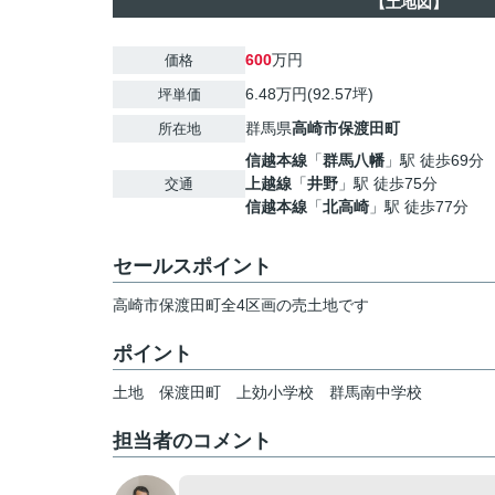
【土地図】
600
万円
価格
6.48万円(92.57坪)
坪単価
群馬県
高崎市
保渡田町
所在地
信越本線
「
群馬八幡
」駅 徒歩69分
上越線
「
井野
」駅 徒歩75分
交通
信越本線
「
北高崎
」駅 徒歩77分
セールスポイント
高崎市保渡田町全4区画の売土地です
ポイント
土地
保渡田町
上効小学校
群馬南中学校
担当者のコメント