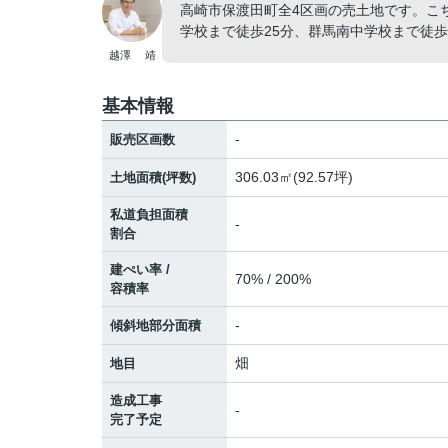
高崎市保渡田町全4区画の売土地です。こ
学校まで徒歩25分、群馬南中学校まで徒歩
越澤 靖
基本情報
-
販売区画数
306.03㎡(92.57坪)
土地面積(坪数)
私道負担面積
-
割合
建ぺい率 /
70% / 200%
容積率
-
傾斜地部分面積
畑
地目
造成工事
-
完了予定