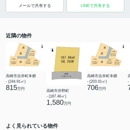
メールで共有する
LINEで共有する
近隣の物件
高崎市吉井町本郷
高崎市吉井町本郷
- (244.91㎡)
- (203.01㎡)
-
815
706
万円
万円
高崎市井野町
- (187.46㎡)
1,580
万円
よく見られている物件