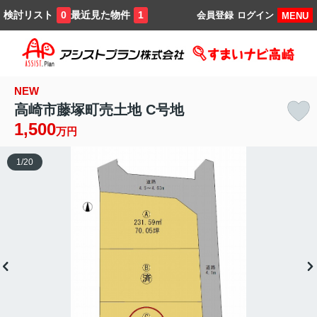
検討リスト
最近見た物件
0
1
会員登録
ログイン
MENU
NEW
高崎市藤塚町売土地 C号地
1,500
万円
1
/
20