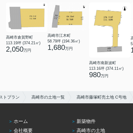
高崎市江木町
高崎市倉賀野町
58.79坪 (194.36㎡)
113.19坪 (374.21㎡)
5
1,680
2,050
万円
万円
高崎市南新波町
113.16坪 (374.11㎡)
980
万円
ストプラン
高崎市の土地一覧
高崎市藤塚町売土地 C号地
ホーム
新築物件
会社概要
高崎市の土地