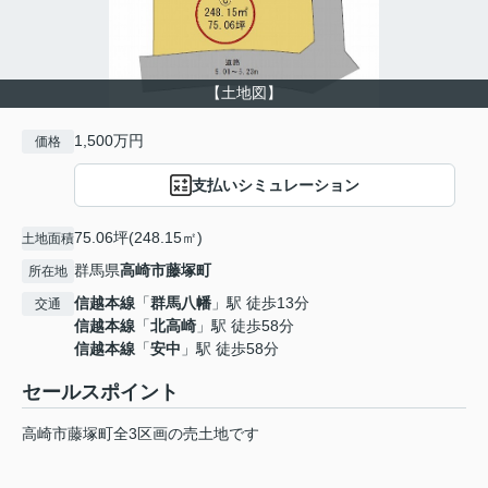
【土地図】
1,500万円
価格
支払いシミュレーション
75.06坪(248.15㎡)
土地面積
群馬県
高崎市
藤塚町
所在地
信越本線
「
群馬八幡
」駅 徒歩13分
交通
信越本線
「
北高崎
」駅 徒歩58分
信越本線
「
安中
」駅 徒歩58分
セールスポイント
高崎市藤塚町全3区画の売土地です