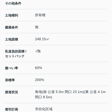
その他条件
所有権
土地権利
無
建築条件
248.15㎡
土地面積
-/無
私道負担面積 /
セットバック
60%
建ぺい率
200%
容積率
角地(南 公道 5.0m 間口 23.1m)(東 公道 4.1m
接道状況
間口 8.5m)
市街化区域
都市計画