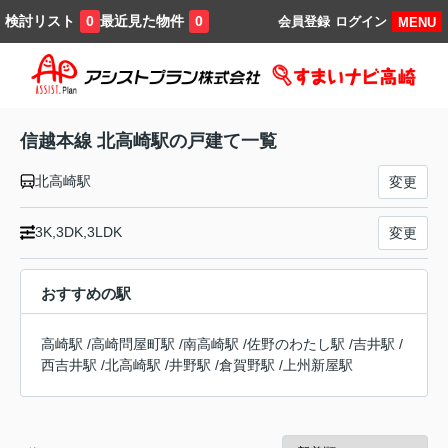
検討リスト
最近見た物件
0
0
会員登録
ログイン
MENU
信越本線 北高崎駅の戸建て一覧
北高崎駅
変更
3K,3DK,3LDK
変更
おすすめの駅
高崎駅
/
高崎問屋町駅
/
南高崎駅
/
佐野のわたし駅
/
吉井駅
/
西吉井駅
/
北高崎駅
/
井野駅
/
倉賀野駅
/
上州新屋駅