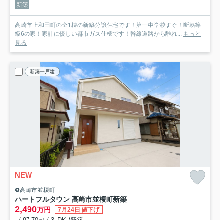
新築
高崎市上和田町の全1棟の新築分譲住宅です！第一中学校すぐ！断熱等
級6の家！家計に優しい都市ガス仕様です！幹線道路から離れ...
もっと
見る
新築一戸建
NEW
高崎市並榎町
ハートフルタウン 高崎市並榎町新築
2,490
万円
7月24日 値下げ
- / 97.70㎡ / 3LDK /新築