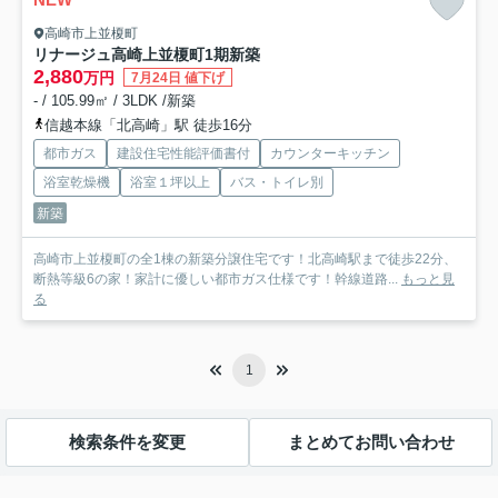
高崎市上並榎町
リナージュ高崎上並榎町1期新築
2,880
万円
7月24日 値下げ
- / 105.99㎡ / 3LDK /新築
信越本線「北高崎」駅 徒歩16分
都市ガス
建設住宅性能評価書付
カウンターキッチン
浴室乾燥機
浴室１坪以上
バス・トイレ別
新築
高崎市上並榎町の全1棟の新築分譲住宅です！北高崎駅まで徒歩22分、
断熱等級6の家！家計に優しい都市ガス仕様です！幹線道路...
もっと見
る
1
検索条件を変更
まとめてお問い合わせ