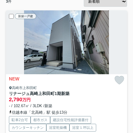
3
件
新築一戸建
NEW
高崎市上和田町
リナージュ高崎上和田町1期新築
2,790
万円
- / 102.67㎡ / 3LDK /新築
信越本線「北高崎」駅 徒歩13分
駐車2台可
都市ガス
建設住宅性能評価書付
カウンターキッチン
浴室乾燥機
浴室１坪以上