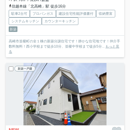
信越本線「北高崎」駅 徒歩16分
駐車2台可
プロパンガス
建設住宅性能評価書付
収納豊富
システムキッチン
カウンターキッチン
新築
高崎市並榎町の全１棟の新築分譲住宅です！静かな住宅地です！仲介手
数料無料！西小学校まで徒歩10分、並榎中学校まで徒歩5分...
もっと見
る
新築一戸建
NEW