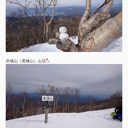
赤城山（黒檜山）山頂