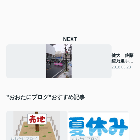
NEXT
健大 佐藤
綾乃選手の
凱旋パレー
2018.03.23
ド観てきま
した～
”おおたにブログ”おすすめ記事
おおたにブログ
おおたにブログ