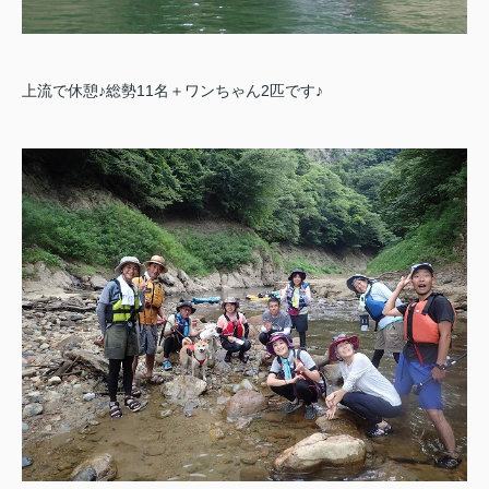
上流で休憩♪総勢11名＋ワンちゃん2匹です♪