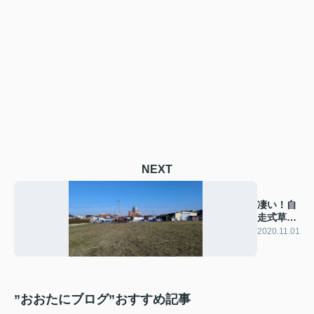
NEXT
凄い！自
走式草刈
機！
2020.11.01
”おおたにブログ”おすすめ記事