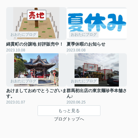
おおたにブログ
おおたにブログ
綿貫町の分譲地 好評販売中！
夏季休暇のお知らせ
2023.10.08
2023.08.08
おおたにブログ
おおたにブログ
あけましておめでとうございま
群馬初出店の東京麺珍亭本舗さ
す。
ん♪
2023.01.07
2020.06.25
もっと見る
ブログトップへ