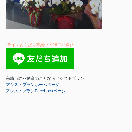
ラインともだち募集中ヾ(＠°▽°＠)ﾉ
高崎市の不動産のことならアシストプラン
アシストプランホームページ
アシストプランFacebookページ