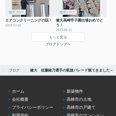
越澤ブログ
越澤ブログ
エアコンクリーニングの話！
健大高崎甲子園出場おめでと
う！
2024.10.06
2024.09.21
もっと見る
ブログトップへ
ブログ
健大 佐藤綾乃選手の凱旋パレード観てきました～
ホーム
新築物件
会社概要
高崎市の土地
プライバシーポリシー
高崎市の戸建て
利用規約
高崎市のマンション