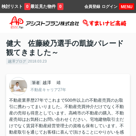
検討リスト
最近見た物件
0
0
会員登録
ログイン
MENU
健大 佐藤綾乃選手の凱旋パレード
観てきました～
越澤ブログ
2018.03.23
越澤 靖
筆者
不動産キャリア27年
不動産業界歴27年でこれまで500件以上の不動産売買のお取
引に携わってまいりました。不動産売買仲介だけでなく不動
産の売却も得意としています。高崎市の不動産の購入、不動
産売却はお気軽にお問い合わせください。宅地建物取引士だ
けでなく賃貸不動産経営管理士の資格も保有しています。不
動産取引を通じてお客様に喜んで頂けることにやりがいを感