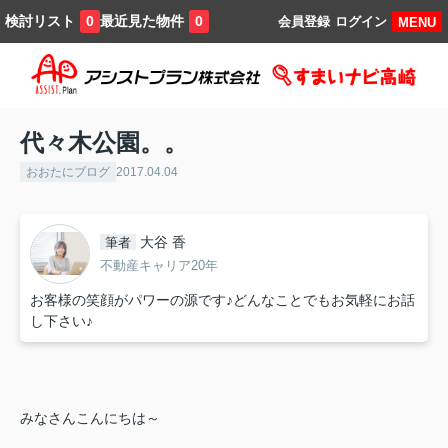
検討リスト
最近見た物件
0
0
会員登録
ログイン
MENU
代々木公園。。
おおたにブログ
2017.04.04
大谷 香
筆者
不動産キャリア20年
お客様の笑顔がパワーの源です♪どんなことでもお気軽にお話
し下さい♪
みなさんこんにちは～