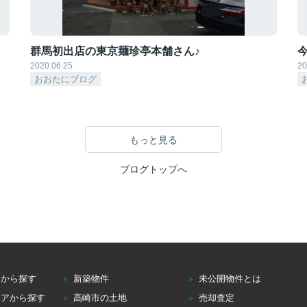
群馬初出店の東京麺珍亭本舗さん♪
2020.06.25
20
おおたにブログ
もっと見る
ブログトップへ
アから探す
新築物件
未公開物件とは
リアから探す
高崎市の土地
売却査定