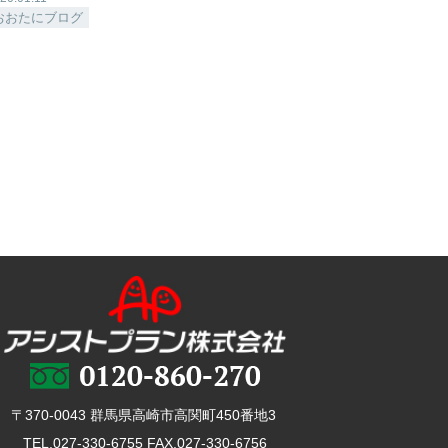
おおたにブログ
〒370-0043 群馬県高崎市高関町450番地3
TEL.027-330-6755 FAX.027-330-6756