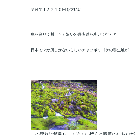
受付で１人２１０円を支払い
車を降りて川（？）沿いの遊歩道を歩いて行くと
日本で２か所しかないらしいチャツボミゴケの群生地が
この流れは鉱泉らしく近くに行くと硫黄のにおいが