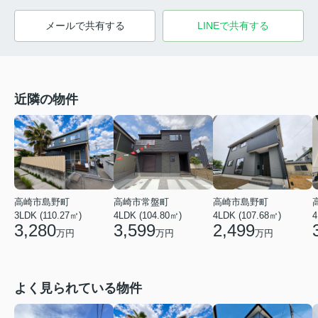
メールで共有する
LINEで共有する
近隣の物件
高崎市島野町
高崎市常盤町
高崎市島野町
3LDK (110.27㎡)
4LDK (104.80㎡)
4LDK (107.68㎡)
4
3,280
3,599
2,499
万円
万円
万円
よく見られている物件