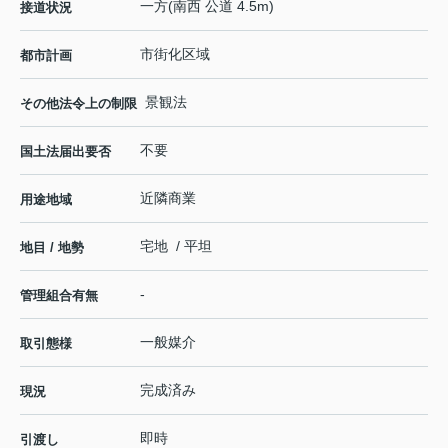
一方(南西 公道 4.5m)
接道状況
市街化区域
都市計画
景観法
その他法令上の制限
不要
国土法届出要否
近隣商業
用途地域
宅地 / 平坦
地目 / 地勢
-
管理組合有無
一般媒介
取引態様
完成済み
現況
即時
引渡し