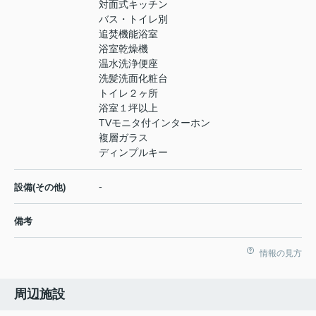
対面式キッチン
バス・トイレ別
追焚機能浴室
浴室乾燥機
温水洗浄便座
洗髪洗面化粧台
トイレ２ヶ所
浴室１坪以上
TVモニタ付インターホン
複層ガラス
ディンプルキー
-
設備(その他)
備考
情報の見方
周辺施設