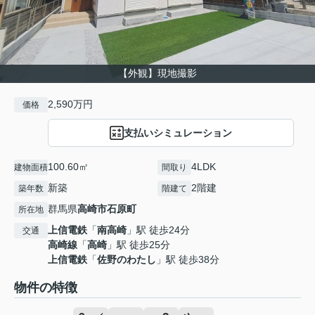
【外観】現地撮影
2,590万円
価格
支払いシミュレーション
100.60㎡
4LDK
建物面積
間取り
新築
2階建
築年数
階建て
群馬県
高崎市
石原町
所在地
上信電鉄
「
南高崎
」駅 徒歩24分
交通
高崎線
「
高崎
」駅 徒歩25分
上信電鉄
「
佐野のわたし
」駅 徒歩38分
物件の特徴