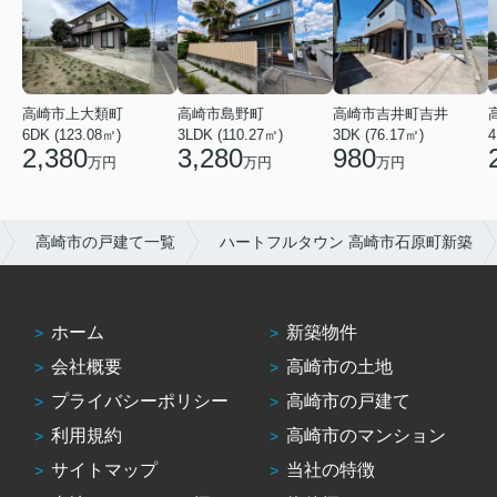
高崎市吉井町吉井
高崎市上大類町
高崎市島野町
3DK (76.17㎡)
6DK (123.08㎡)
3LDK (110.27㎡)
4
980
2,380
3,280
万円
万円
万円
高崎市の戸建て一覧
ハートフルタウン 高崎市石原町新築
ホーム
新築物件
会社概要
高崎市の土地
プライバシーポリシー
高崎市の戸建て
利用規約
高崎市のマンション
サイトマップ
当社の特徴