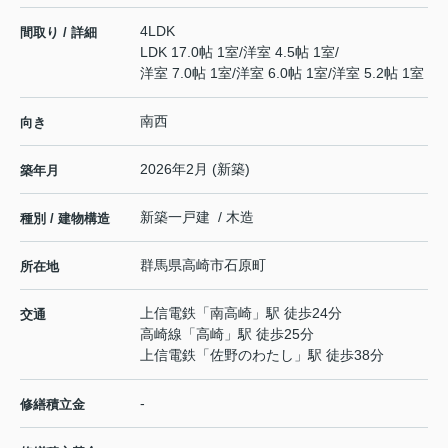
4LDK
間取り / 詳細
LDK 17.0帖 1室
/
洋室 4.5帖 1室
/
洋室 7.0帖 1室
/
洋室 6.0帖 1室
/
洋室 5.2帖 1室
南西
向き
2026年2月 (新築)
築年月
新築一戸建 / 木造
種別 / 建物構造
群馬県
高崎市
石原町
所在地
上信電鉄
「
南高崎
」駅 徒歩24分
交通
高崎線
「
高崎
」駅 徒歩25分
上信電鉄
「
佐野のわたし
」駅 徒歩38分
-
修繕積立金