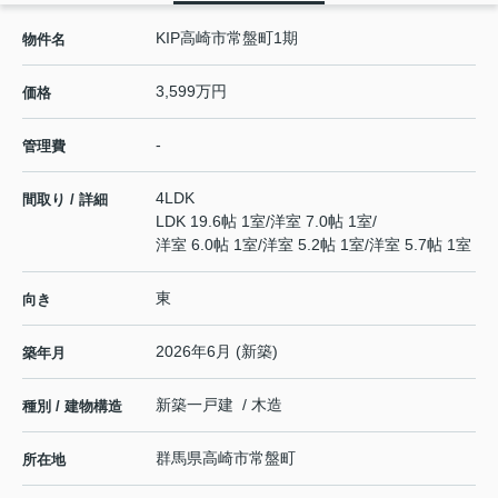
KIP高崎市常盤町1期
物件名
3,599万円
価格
-
管理費
4LDK
間取り / 詳細
LDK 19.6帖 1室
/
洋室 7.0帖 1室
/
洋室 6.0帖 1室
/
洋室 5.2帖 1室
/
洋室 5.7帖 1室
東
向き
2026年6月 (新築)
築年月
新築一戸建 / 木造
種別 / 建物構造
群馬県
高崎市
常盤町
所在地