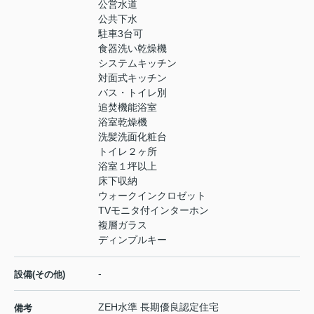
公営水道
公共下水
駐車3台可
食器洗い乾燥機
システムキッチン
対面式キッチン
バス・トイレ別
追焚機能浴室
浴室乾燥機
洗髪洗面化粧台
トイレ２ヶ所
浴室１坪以上
床下収納
ウォークインクロゼット
TVモニタ付インターホン
複層ガラス
ディンプルキー
-
設備(その他)
ZEH水準 長期優良認定住宅
備考