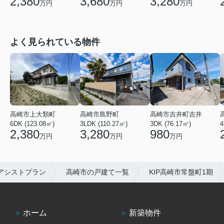
2,380
3,680
3,280
万円
万円
万円
よく見られている物件
高崎市吉井町吉井
高崎市上大類町
高崎市島野町
3DK (76.17㎡)
6DK (123.08㎡)
3LDK (110.27㎡)
4
980
2,380
3,280
万円
万円
万円
アシストプラン
高崎市の戸建て一覧
KIP高崎市常盤町1期
ホーム
新築物件