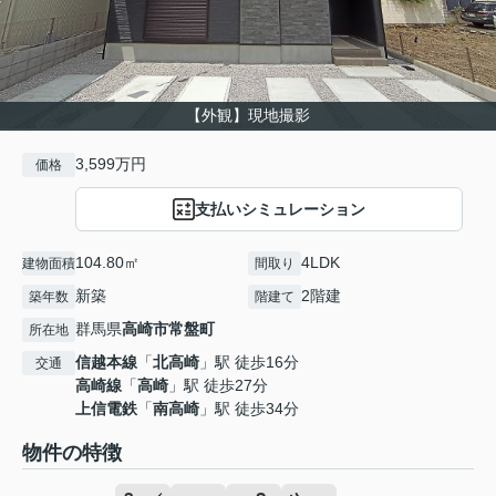
【外観】現地撮影
3,599万円
価格
支払いシミュレーション
104.80㎡
4LDK
建物面積
間取り
新築
2階建
築年数
階建て
群馬県
高崎市
常盤町
所在地
信越本線
「
北高崎
」駅 徒歩16分
交通
高崎線
「
高崎
」駅 徒歩27分
上信電鉄
「
南高崎
」駅 徒歩34分
物件の特徴