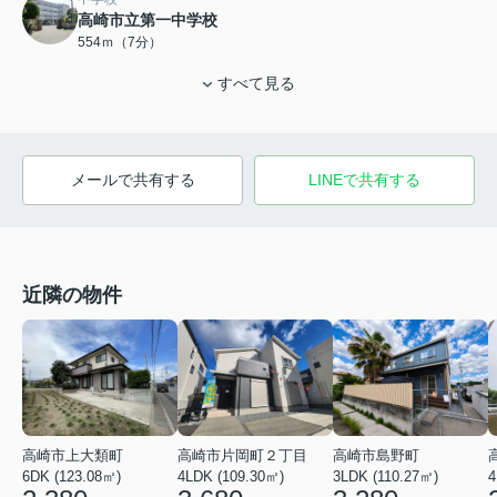
高崎市立第一中学校
554ｍ（7分）
すべて見る
メールで共有する
LINEで共有する
近隣の物件
高崎市上大類町
高崎市片岡町２丁目
高崎市島野町
6DK (123.08㎡)
4LDK (109.30㎡)
3LDK (110.27㎡)
4