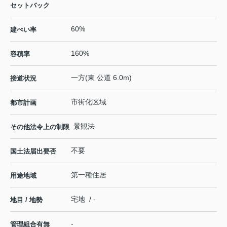
セットバック
60%
建ぺい率
160%
容積率
一方(東 公道 6.0m)
接道状況
市街化区域
都市計画
景観法
その他法令上の制限
不要
国土法届出要否
第一種住居
用途地域
宅地 / -
地目 / 地勢
-
管理組合有無