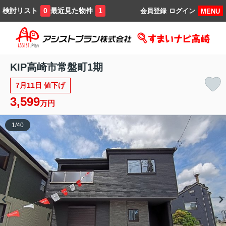
検討リスト
最近見た物件
0
1
会員登録
ログイン
MENU
KIP高崎市常盤町1期
7月11日 値下げ
3,599
万円
1
/
40