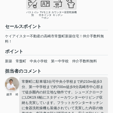
バストイレ
TVモニタ
カウンター
浴室乾燥機
別
付きインタ
キッチン
ーホン
セールスポイント
ケイアイスター不動産の高崎市常盤町新築住宅！仲介手数料無
料！
ポイント
新築
常盤町
中央小学校
第一中学校
仲介手数料無料
担当者のコメント
常磐町に駐車場3台可中央小学校まで約210m徒歩3
分、第一中学校まで約700m徒歩9分高崎市中心部ま
で徒歩圏内の好立地な物件です。シューズクローク
越澤 靖
にLDK19.6帖にスタディーカウンターやリビング収
納も充実しています。フラットカウンターキッチン
に食器洗乾燥機も装備されていて充実した内容の物