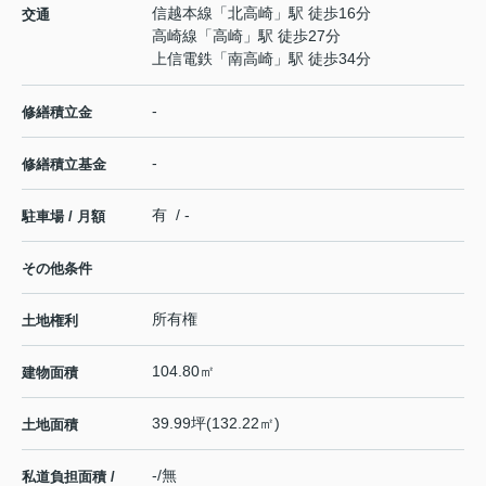
信越本線
「
北高崎
」駅 徒歩16分
交通
高崎線
「
高崎
」駅 徒歩27分
上信電鉄
「
南高崎
」駅 徒歩34分
-
修繕積立金
-
修繕積立基金
有 / -
駐車場 / 月額
その他条件
所有権
土地権利
104.80㎡
建物面積
39.99坪(132.22㎡)
土地面積
-/無
私道負担面積 /