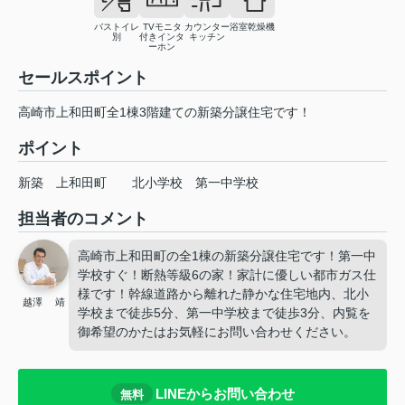
バストイレ
TVモニタ
カウンター
浴室乾燥機
別
付きインタ
キッチン
ーホン
セールスポイント
高崎市上和田町全1棟3階建ての新築分譲住宅です！
ポイント
新築
上和田町
北小学校
第一中学校
担当者のコメント
高崎市上和田町の全1棟の新築分譲住宅です！第一中
学校すぐ！断熱等級6の家！家計に優しい都市ガス仕
様です！幹線道路から離れた静かな住宅地内、北小
越澤 靖
学校まで徒歩5分、第一中学校まで徒歩3分、内覧を
御希望のかたはお気軽にお問い合わせください。
LINEからお問い合わせ
無料