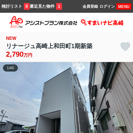
検討リスト
最近見た物件
0
1
会員登録
ログイン
MENU
NEW
リナージュ高崎上和田町1期新築
2,790
万円
1
/
40