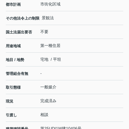
市街化区域
都市計画
景観法
その他法令上の制限
不要
国土法届出要否
第一種住居
用途地域
宅地 / 平坦
地目 / 地勢
-
管理組合有無
一般媒介
取引態様
完成済み
現況
相談
引渡し
第25UDI1W建10406号
建築確認番号