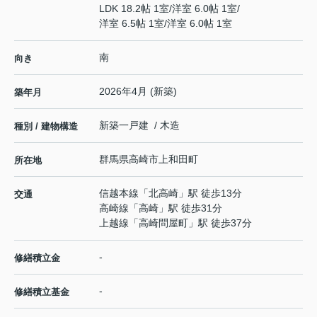
LDK 18.2帖 1室
/
洋室 6.0帖 1室
/
洋室 6.5帖 1室
/
洋室 6.0帖 1室
南
向き
2026年4月 (新築)
築年月
新築一戸建 / 木造
種別 / 建物構造
群馬県
高崎市
上和田町
所在地
信越本線
「
北高崎
」駅 徒歩13分
交通
高崎線
「
高崎
」駅 徒歩31分
上越線
「
高崎問屋町
」駅 徒歩37分
-
修繕積立金
-
修繕積立基金