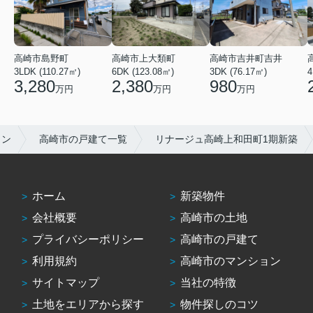
高崎市吉井町吉井
高崎市島野町
高崎市上大類町
3DK (76.17㎡)
3LDK (110.27㎡)
6DK (123.08㎡)
4
980
3,280
2,380
万円
万円
万円
ラン
高崎市の戸建て一覧
リナージュ高崎上和田町1期新築
ホーム
新築物件
会社概要
高崎市の土地
プライバシーポリシー
高崎市の戸建て
利用規約
高崎市のマンション
サイトマップ
当社の特徴
土地をエリアから探す
物件探しのコツ