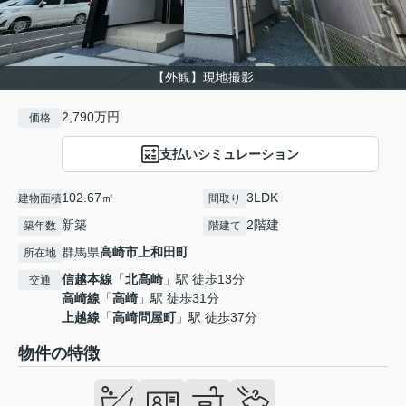
【外観】現地撮影
2,790万円
価格
支払いシミュレーション
102.67㎡
3LDK
建物面積
間取り
新築
2階建
築年数
階建て
群馬県
高崎市
上和田町
所在地
信越本線
「
北高崎
」駅 徒歩13分
交通
高崎線
「
高崎
」駅 徒歩31分
上越線
「
高崎問屋町
」駅 徒歩37分
物件の特徴