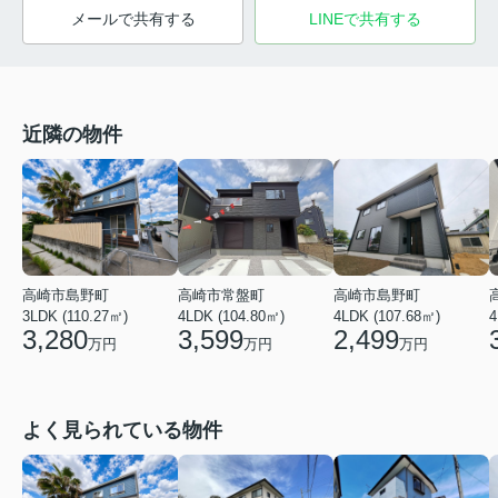
メールで共有する
LINEで共有する
近隣の物件
高崎市島野町
高崎市常盤町
高崎市島野町
3LDK (110.27㎡)
4LDK (104.80㎡)
4LDK (107.68㎡)
4
3,280
3,599
2,499
万円
万円
万円
よく見られている物件