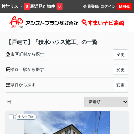
検討リスト
最近見た物件
0
0
会員登録
ログイン
MENU
【戸建て】「積水ハウス施工」の一覧
市区町村から探す
変更
沿線・駅から探す
変更
条件から探す
変更
1
件
中古一戸建