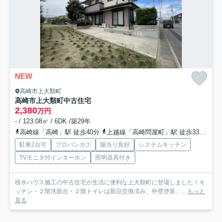
NEW
高崎市上大類町
高崎市上大類町中古住宅
2,380
万円
- / 123.08㎡ / 6DK /築29年
高崎線「高崎」駅 徒歩40分
上越線「高崎問屋町」駅 徒歩33分
信
駐車2台可
プロパンガス
陽当り良好
システムキッチン
TVモニタ付インターホン
照明器具付き
積水ハウス施工の中古住宅が生活に便利な上大類町に登場しました！キ
ッチン・２階洗面台・２階トイレは新品交換済み、外壁塗装、...
もっと
見る