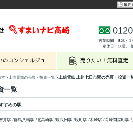
0120
営業時間：9:30～17
定休日：水曜、 
上信電鉄 上州七日市駅の売買・投資一
探す
上信電鉄の売買・投資一覧
資一覧
すすめの駅
吉井駅
/
群馬八幡駅
/
北高崎駅
/
世良田駅
/
境町駅
/
木崎駅
/
高崎問屋町駅
/