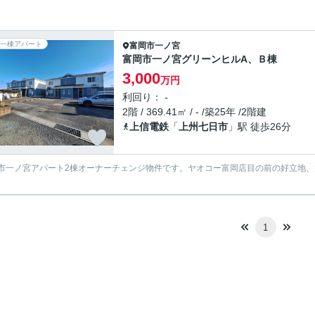
一棟アパート
富岡市
一ノ宮
富岡市一ノ宮グリーンヒルA、Ｂ棟
3,000
万円
利回り： -
2階 / 369.41㎡ / - /築25年 /2階建
上信電鉄
「
上州七日市
」駅 徒歩26分
市一ノ宮アパート2棟オーナーチェンジ物件です。ヤオコー富岡店目の前の好立地
1