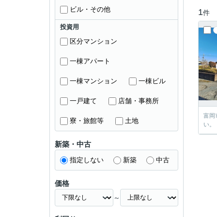
ビル・その他
1
件
投資用
区分マンション
一棟アパート
一棟マンション
一棟ビル
一戸建て
店舗・事務所
富岡
寮・旅館等
土地
い。
新築・中古
指定しない
新築
中古
価格
～