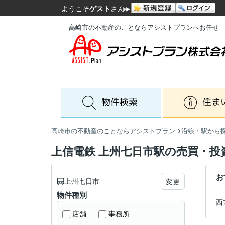
ようこそ
ゲスト
さん
高崎市の不動産のことならアシストプランへお任せ
高崎市の不動産のことならアシストプラン
沿線・駅から
上信電鉄 上州七日市駅の売買・投
お
上州七日市
変更
物件種別
西
店舗
事務所