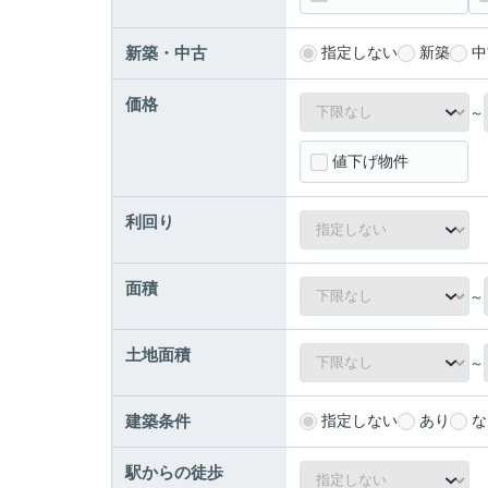
新築・中古
指定しない
新築
中
価格
～
値下げ物件
利回り
面積
～
土地面積
～
建築条件
指定しない
あり
な
駅からの徒歩