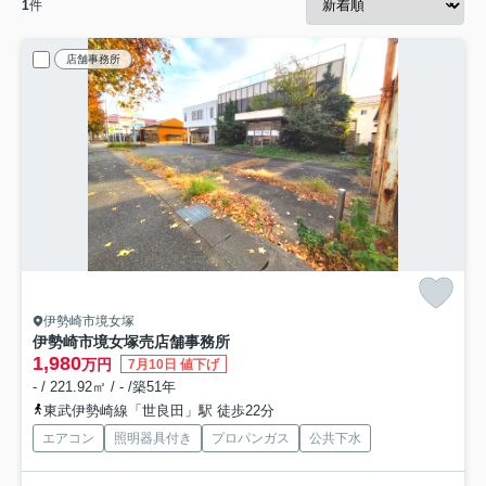
1
件
店舗事務所
伊勢崎市境女塚
伊勢崎市境女塚売店舗事務所
1,980
万円
7月10日 値下げ
- / 221.92㎡ / - /築51年
東武伊勢崎線「世良田」駅 徒歩22分
エアコン
照明器具付き
プロパンガス
公共下水