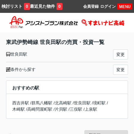
検討リスト
最近見た物件
0
0
会員登録
ログイン
MENU
東武伊勢崎線 世良田駅の売買・投資一覧
世良田駅
変更
条件から探す
変更
おすすめの駅
西吉井駅
/
群馬八幡駅
/
北高崎駅
/
世良田駅
/
境町駅
/
木崎駅
/
高崎問屋町駅
/
片貝駅
/
三俣駅
/
上泉駅