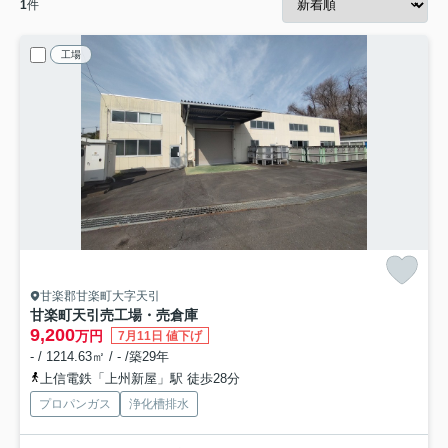
1
件
工場
甘楽郡甘楽町大字天引
甘楽町天引売工場・売倉庫
9,200
万円
7月11日 値下げ
- / 1214.63㎡ / - /築29年
上信電鉄「上州新屋」駅 徒歩28分
プロパンガス
浄化槽排水