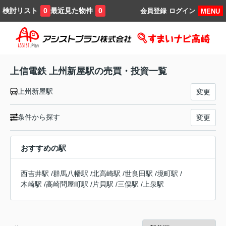
検討リスト
最近見た物件
0
0
会員登録
ログイン
MENU
上信電鉄 上州新屋駅の売買・投資一覧
上州新屋駅
変更
条件から探す
変更
おすすめの駅
西吉井駅
/
群馬八幡駅
/
北高崎駅
/
世良田駅
/
境町駅
/
木崎駅
/
高崎問屋町駅
/
片貝駅
/
三俣駅
/
上泉駅