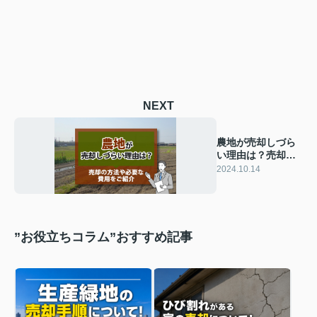
NEXT
農地が売却しづら
い理由は？売却の
方法や必要な費用
2024.10.14
をご紹介
”お役立ちコラム”おすすめ記事