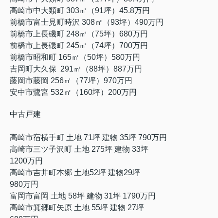
高崎市中大類町 303
㎡（91
坪）45.8
万円
前橋市富士見町時沢 308㎡（93坪）490万円
前橋市上長磯町 248㎡（75坪）680万円
前橋市上長磯町 245㎡（74坪）700万円
前橋市昭和町 165㎡（50坪）580万円
吉岡町大久保 291㎡（88坪）887万円
藤岡市藤岡 256㎡（77坪）970万円
安中市鷺宮 532㎡（160坪）200万円
中古戸建
高崎市宿横手町 土地 71坪 建物 35坪 790万円
高崎市三ツ子沢町 土地 275坪 建物 33坪
1200万円
高崎市吉井町本郷 土地52坪 建物29坪
980万円
富岡市富岡 土地 58坪 建物 31坪 1790万円
高崎市箕郷町矢原 土地 55坪 建物 27坪