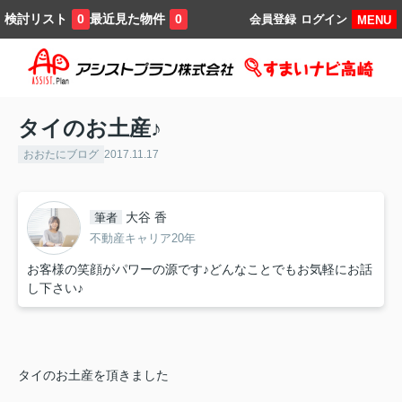
検討リスト
最近見た物件
0
0
会員登録
ログイン
MENU
タイのお土産♪
おおたにブログ
2017.11.17
大谷 香
筆者
不動産キャリア20年
お客様の笑顔がパワーの源です♪どんなことでもお気軽にお話
し下さい♪
タイのお土産を頂きました