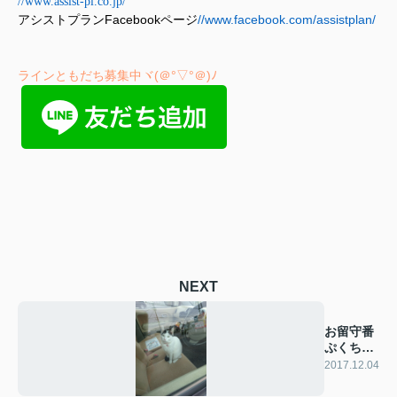
//www.assist-pl.co.jp/
アシストプラン
Facebook
ページ
//www.facebook.com/assistplan/
ラインともだち募集中ヾ(＠°▽°＠)ﾉ
NEXT
お留守番
ぷくちゃ
ん
2017.12.04