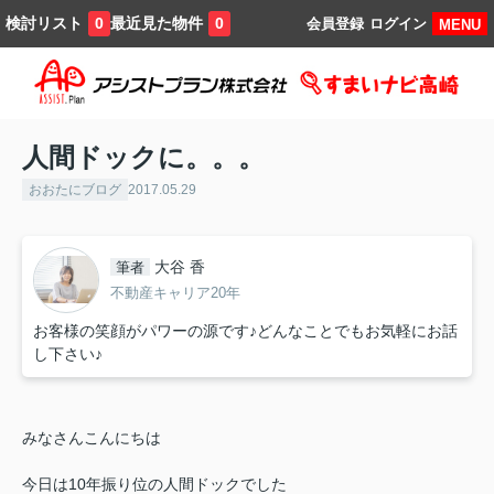
検討リスト
最近見た物件
0
0
会員登録
ログイン
MENU
人間ドックに。。。
おおたにブログ
2017.05.29
大谷 香
筆者
不動産キャリア20年
お客様の笑顔がパワーの源です♪どんなことでもお気軽にお話
し下さい♪
みなさんこんにちは
今日は10年振り位の人間ドックでした