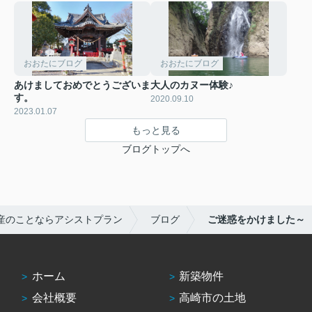
おおたにブログ
おおたにブログ
あけましておめでとうございま
大人のカヌー体験♪
す。
2020.09.10
2023.01.07
もっと見る
ブログトップへ
産のことならアシストプラン
ブログ
ご迷惑をかけました～
ホーム
新築物件
会社概要
高崎市の土地