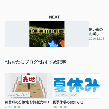
NEXT
寒い夜の
お楽しみ
♪
2016.12.04
”おおたにブログ”おすすめ記事
おおたにブログ
おおたにブログ
綿貫町の分譲地 好評販売中！
夏季休暇のお知らせ
2023.10.08
2023.08.08